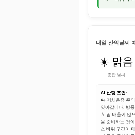
내일 산악날씨 
☀️ 맑음
종합 날씨
AI 산행 조언:
🌬️ 저체온증 주
앗아갑니다. 방풍
💧 땀 배출이 
을 준비하는 것이
⚠️ 바위 구간이