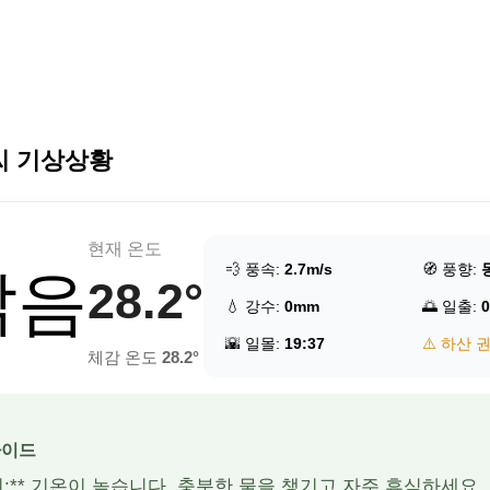
씨 기상상황
현재 온도
💨 풍속:
2.7m/s
🧭 풍향:
맑음
28.2°
💧 강수:
0mm
🌅 일출:
0
🌇 일몰:
19:37
⚠️ 하산 
체감 온도
28.2°
가이드
주의:** 기온이 높습니다. 충분한 물을 챙기고 자주 휴식하세요.