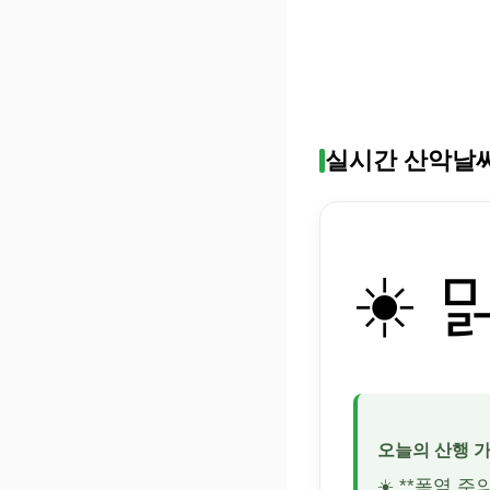
실시간 산악날
☀️ 
오늘의 산행 
☀️ **폭염 