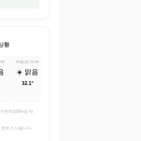
 상황
:00
07일(금) 10:00
07일(금) 11:00
07일(금) 12:00
07일(금) 13:0
음
☀️ 맑음
☀️ 맑음
☀️ 맑음
🌤️ 구
조금
32.1°
33°
33.6°
33.8°
기온차(100m당 약
은 정보가 나옵니다.