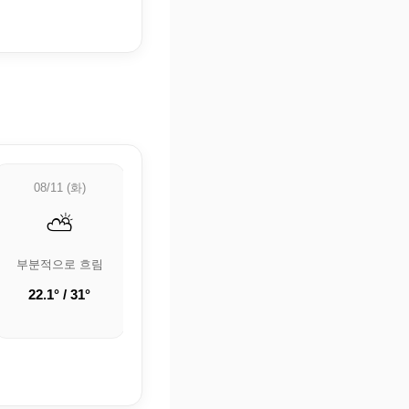
08/11 (화)
08/12 (수)
08/13 (목)
⛅
⛅
🌤️
부분적으로 흐림
부분적으로 흐림
구름 조금
22.1° / 31°
21.3° / 29.9°
21° / 30.5°