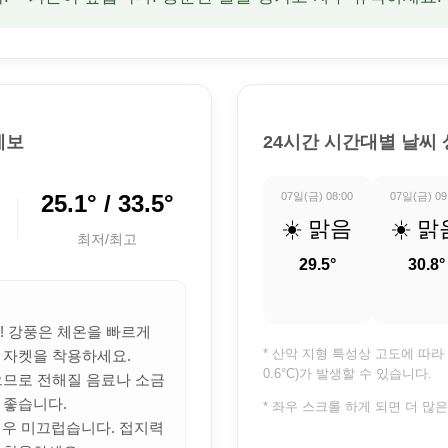
예보
24시간 시간대별 날씨
25.1° / 33.5°
07일(금) 08:00
07일(금) 09
☀️ 맑음
☀️ 맑
최저/최고
29.5°
30.8°
의! 강풍은 체온을 빠르게
* 산악 지형 특성상 고도에 따라 
 자켓을 착용하세요.
0.6°C)가 발생할 수 있습니다.
많으므로 전해질 음료나 소금
 좋습니다.
* 좌우 스크롤 하게 되면 더 많
 매우 미끄럽습니다. 접지력