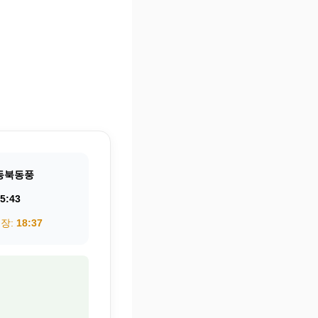
동북동풍
5:43
권장:
18:37