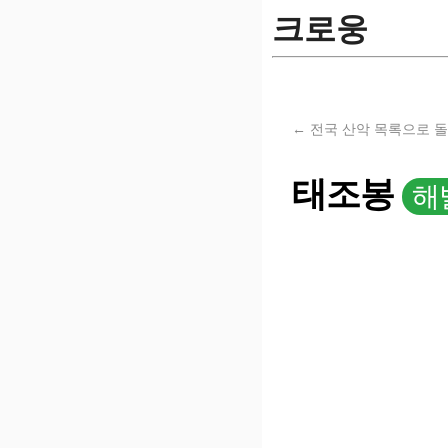
크로웅
← 전국 산악 목록으로 
태조봉
해발