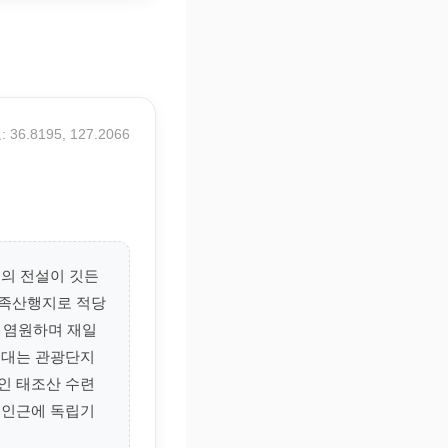
 36.8195, 127.2066
건의 전설이 깃든
가족산행지로 적당
을 염원하며 재일
일대는 관광단지
인 태조산 수련
. 인근에 독립기