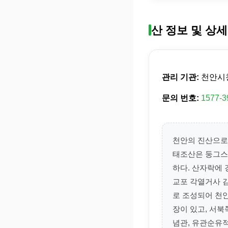
산 정보 및 상세
관리 기관:
천안시
문의 번호:
1577-3
천안의 진산으로
태조산은 둥그스
하다. 산자락에 
교포 각열거사 
로 조성되어 천
장이 있고, 서북
념관, 유관순유적