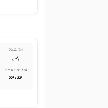
08/11 (화)
08/12 (수)
08/13 (목)
⛅
☀️
🌤️
부분적으로 흐림
맑음
구름 조금
22° / 33°
20° / 32.8°
19.5° / 32.7°