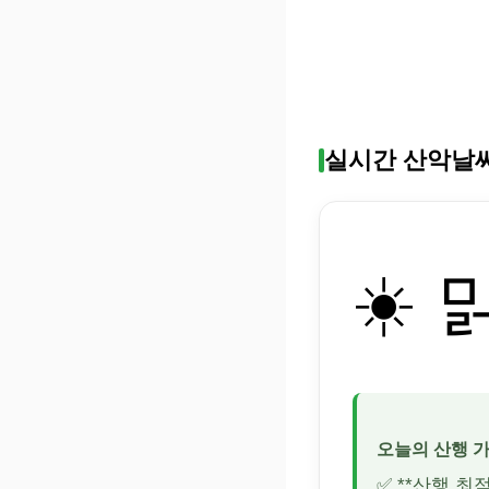
실시간 산악날
☀️ 
오늘의 산행 
✅ **산행 최