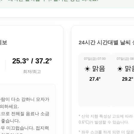
예보
24시간 시간대별 날씨
25.3° / 37.2°
07일(금) 07:00
07일(금) 08
☀️ 맑음
☀️ 맑
최저/최고
27.4°
29.2°
 바람이 다소 강하니 모자가
의하세요.
많으므로 전해질 음료나 소금
* 산악 지형 특성상 고도에 따라 
 좋습니다.
0.6°C)가 발생할 수 있습니다.
 매우 미끄럽습니다. 접지력
* 좌우 스크롤 하게 되면 더 많