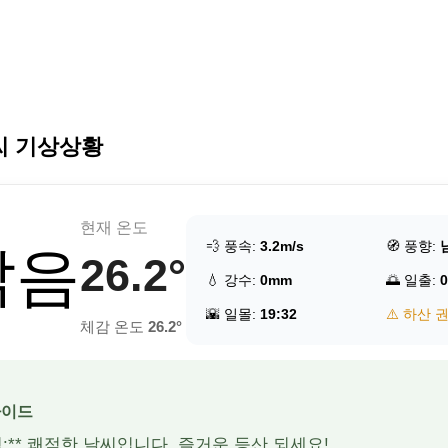
씨 기상상황
현재 온도
💨 풍속:
3.2m/s
🧭 풍향:
맑음
26.2°
💧 강수:
0mm
🌅 일출:
0
🌇 일몰:
19:32
⚠️ 하산 
체감 온도
26.2°
가이드
적:** 쾌적한 날씨입니다. 즐거운 등산 되세요!