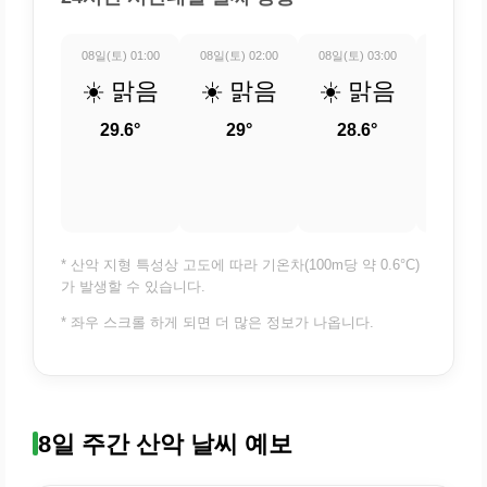
08일(토) 01:00
08일(토) 02:00
08일(토) 03:00
08일(토) 
☀️ 맑음
☀️ 맑음
☀️ 맑음
🌤️
조
29.6°
29°
28.6°
28.
* 산악 지형 특성상 고도에 따라 기온차(100m당 약 0.6°C)
가 발생할 수 있습니다.
* 좌우 스크롤 하게 되면 더 많은 정보가 나옵니다.
8일 주간 산악 날씨 예보