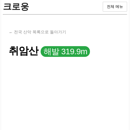
크로웅
전체 메뉴
← 전국 산악 목록으로 돌아가기
취암산
해발 319.9m