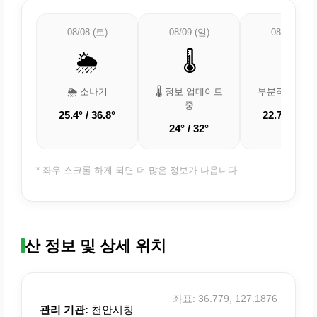
08/08 (토)
08/09 (일)
08/10 (월)
🌦️
🌡️
⛅
🌦️ 소나기
🌡️ 정보 업데이트
부분적으로 흐
중
25.4° / 36.8°
22.7° / 29.4
24° / 32°
* 좌우 스크롤 하게 되면 더 많은 정보가 나옵니다.
산 정보 및 상세 위치
좌표: 36.779, 127.1876
관리 기관:
천안시청