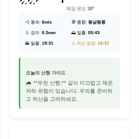
체감 온도
30°
💨 풍속:
6m/s
🧭 풍향:
동남동풍
💧 강수:
0.3mm
🌅 일출:
05:43
🌇 일몰:
19:31
⚠️ 하산 권장:
18:31
오늘의 산행 가이드
🌧️ **우천 산행:** 길이 미끄럽고 체온
저하 위험이 있습니다. 우의를 준비하
고 하산을 고려하세요.