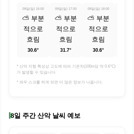
09일(일) 16:00
09일(일) 17:00
09일(일) 18:00
09일(일) 
⛅ 부분
⛅ 부분
⛅ 부분
⛅ 
적으로
적으로
적으로
적
흐림
흐림
흐림
흐
30.6°
31.7°
30.6°
29.
* 산악 지형 특성상 고도에 따라 기온차(100m당 약 0.6°C)
가 발생할 수 있습니다.
* 좌우 스크롤 하게 되면 더 많은 정보가 나옵니다.
8일 주간 산악 날씨 예보