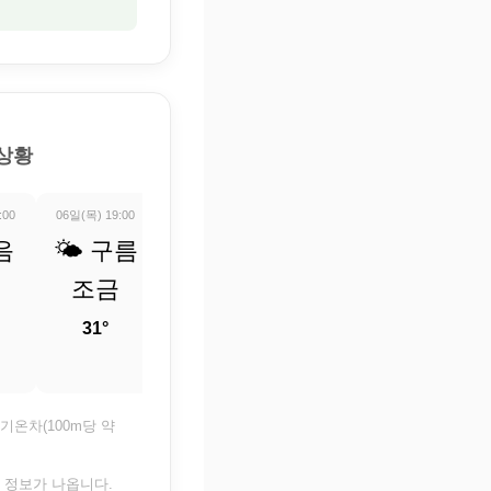
 상황
:00
06일(목) 19:00
06일(목) 20:00
06일(목) 21:00
06일(목) 22:0
음
🌤️ 구름
☀️ 맑음
☀️ 맑음
☀️ 맑
조금
29.5°
29.1°
28.5°
31°
기온차(100m당 약
은 정보가 나옵니다.