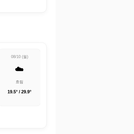
08/10 (월)
08/11 (화)
08/12 (수)
☁️
☀️
☀️
흐림
맑음
맑음
19.5° / 29.9°
18.3° / 28.7°
16.6° / 28.4°