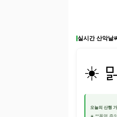
실시간 산악날
☀️ 
오늘의 산행 
☀️ **폭염 