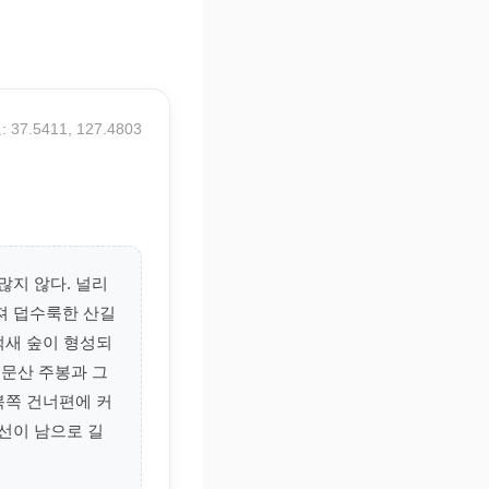
 37.5411, 127.4803
많지 않다. 널리
져 덥수룩한 산길
억새 숲이 형성되
용문산 주봉과 그
북쪽 건너편에 커
선이 남으로 길