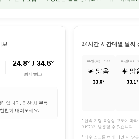
예보
24시간 시간대별 날씨
24.8° / 34.6°
06일(목) 17:00
06일(목) 18
☀️ 맑음
☀️ 맑
최저/최고
33.6°
33.1°
상태입니다. 하산 시 무릎
 천천히 내려오세요.
* 산악 지형 특성상 고도에 따라 
0.6°C)가 발생할 수 있습니다.
* 좌우 스크롤 하게 되면 더 많