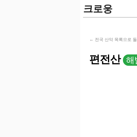
크로웅
← 전국 산악 목록으로 
편전산
해