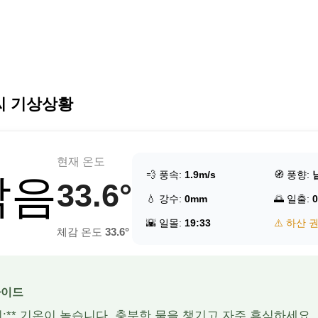
씨 기상상황
현재 온도
💨 풍속:
1.9m/s
🧭 풍향:
맑음
33.6°
💧 강수:
0mm
🌅 일출:
0
🌇 일몰:
19:33
⚠️ 하산 
체감 온도
33.6°
가이드
주의:** 기온이 높습니다. 충분한 물을 챙기고 자주 휴식하세요.