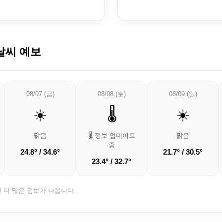
날씨 예보
08/07 (금)
08/08 (토)
08/09 (일)
☀️
🌡️
☀️
맑음
🌡️ 정보 업데이트
맑음
중
24.8° / 34.6°
21.7° / 30.5°
23.4° / 32.7°
면 더 많은 정보가 나옵니다.