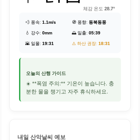
체감 온도
28.7°
💨 풍속:
1.1m/s
🧭 풍향:
동북동풍
💧 강수:
0mm
🌅 일출:
05:39
🌇 일몰:
19:31
⚠️ 하산 권장:
18:31
오늘의 산행 가이드
☀️ **폭염 주의:** 기온이 높습니다. 충
분한 물을 챙기고 자주 휴식하세요.
내일 산악날씨 예보