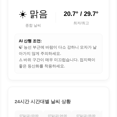
☀️ 맑음
20.7° / 29.7°
최저/최고
종합 날씨
AI 산행 조언:
🍃 능선 부근에 바람이 다소 강하니 모자가 날
아가지 않게 주의하세요.
⚠️ 바위 구간이 매우 미끄럽습니다. 접지력이
좋은 등산화를 착용하세요.
24시간 시간대별 날씨 상황
07일(금) 03:00
07일(금) 04:00
07일(금) 05:00
07일(금) 