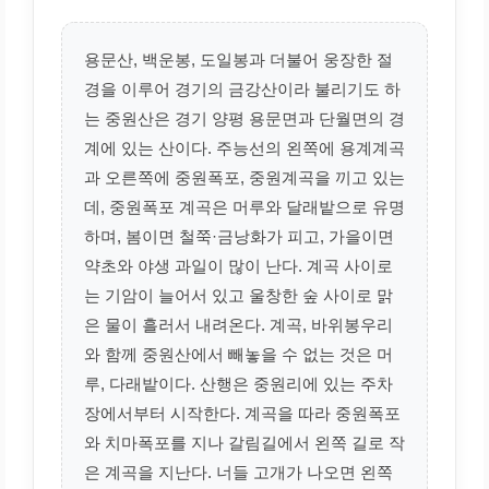
용문산, 백운봉, 도일봉과 더불어 웅장한 절
경을 이루어 경기의 금강산이라 불리기도 하
는 중원산은 경기 양평 용문면과 단월면의 경
계에 있는 산이다. 주능선의 왼쪽에 용계계곡
과 오른쪽에 중원폭포, 중원계곡을 끼고 있는
데, 중원폭포 계곡은 머루와 달래밭으로 유명
하며, 봄이면 철쭉·금낭화가 피고, 가을이면
약초와 야생 과일이 많이 난다. 계곡 사이로
는 기암이 늘어서 있고 울창한 숲 사이로 맑
은 물이 흘러서 내려온다. 계곡, 바위봉우리
와 함께 중원산에서 빼놓을 수 없는 것은 머
루, 다래밭이다. 산행은 중원리에 있는 주차
장에서부터 시작한다. 계곡을 따라 중원폭포
와 치마폭포를 지나 갈림길에서 왼쪽 길로 작
은 계곡을 지난다. 너들 고개가 나오면 왼쪽