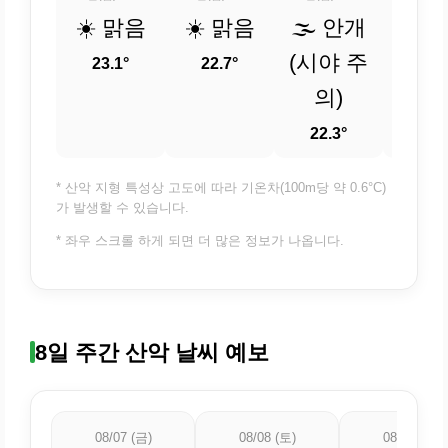
☀️ 맑음
☀️ 맑음
🌫️ 안개
🌫️
(시야 주
(시야
23.1°
22.7°
의)
의
22.3°
22.
* 산악 지형 특성상 고도에 따라 기온차(100m당 약 0.6°C)
가 발생할 수 있습니다.
* 좌우 스크롤 하게 되면 더 많은 정보가 나옵니다.
8일 주간 산악 날씨 예보
08/07 (금)
08/08 (토)
08/09 (일)