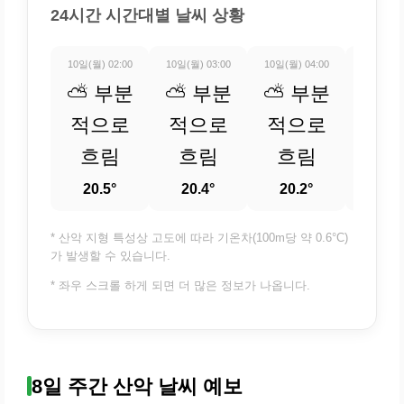
24시간 시간대별 날씨 상황
10일(월) 02:00
10일(월) 03:00
10일(월) 04:00
10일(월) 
⛅ 부분
⛅ 부분
⛅ 부분
⛅ 
적으로
적으로
적으로
적
흐림
흐림
흐림
흐
20.5°
20.4°
20.2°
20.
* 산악 지형 특성상 고도에 따라 기온차(100m당 약 0.6°C)
가 발생할 수 있습니다.
* 좌우 스크롤 하게 되면 더 많은 정보가 나옵니다.
8일 주간 산악 날씨 예보