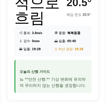
적으로
20.5°
흐림
체감 온도
20.5°
💨 풍속:
3.8m/s
🧭 풍향:
북북동풍
💧 강수:
0mm
🌅 일출:
05:40
🌇 일몰:
19:28
⚠️ 하산 권장:
18:28
오늘의 산행 가이드
🥾 **안전 산행:** 기상 변화에 유의하
며 무리하지 않는 산행을 권장합니다.