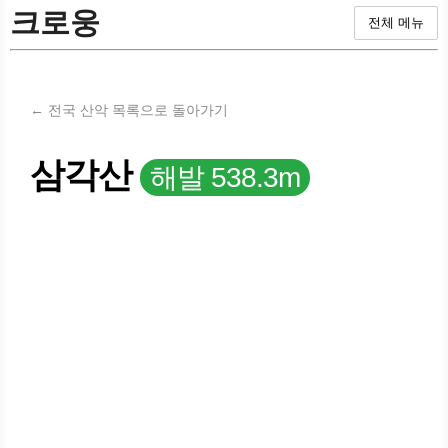
크로웅
전체 메뉴
← 전국 산악 목록으로 돌아가기
삼각산
해발 538.3m