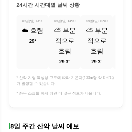
24시간 시간대별 날씨 상황
09일(일) 13:00
09일(일) 14:00
09일(일) 15:00
09일(일) 
☁️ 흐림
⛅ 부분
⛅ 부분
⛅ 
적으로
적으로
적
29°
흐림
흐림
흐
29.3°
29.3°
28.
* 산악 지형 특성상 고도에 따라 기온차(100m당 약 0.6°C)
가 발생할 수 있습니다.
* 좌우 스크롤 하게 되면 더 많은 정보가 나옵니다.
8일 주간 산악 날씨 예보