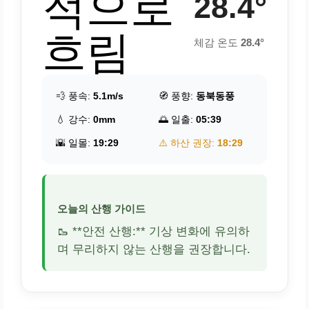
적으로
28.4°
흐림
체감 온도
28.4°
💨 풍속:
5.1m/s
🧭 풍향:
동북동풍
💧 강수:
0mm
🌅 일출:
05:39
🌇 일몰:
19:29
⚠️ 하산 권장:
18:29
오늘의 산행 가이드
🥾 **안전 산행:** 기상 변화에 유의하
며 무리하지 않는 산행을 권장합니다.