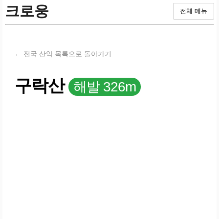
크로웅
전체 메뉴
← 전국 산악 목록으로 돌아가기
구락산
해발 326m