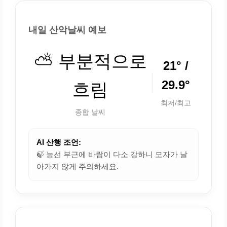
내일 산악날씨 예보
⛅ 부분적으로
21° /
29.9°
흐림
최저/최고
종합 날씨
AI 산행 조언:
🍃 능선 부근에 바람이 다소 강하니 모자가 날
아가지 않게 주의하세요.