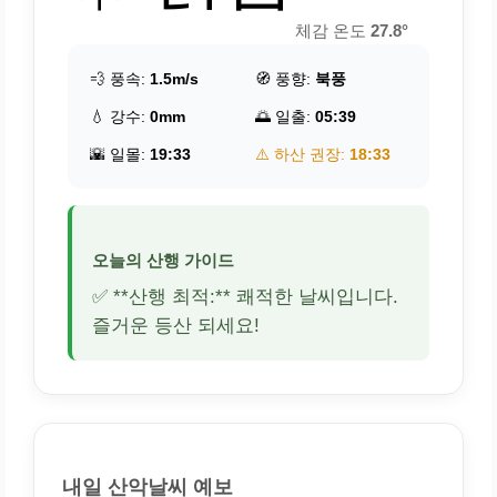
체감 온도
27.8°
💨 풍속:
1.5m/s
🧭 풍향:
북풍
💧 강수:
0mm
🌅 일출:
05:39
🌇 일몰:
19:33
⚠️ 하산 권장:
18:33
오늘의 산행 가이드
✅ **산행 최적:** 쾌적한 날씨입니다.
즐거운 등산 되세요!
내일 산악날씨 예보