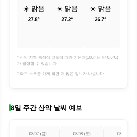
☀️ 맑음
☀️ 맑음
☀️ 맑음
☀️ 
27.8°
27.2°
26.7°
26.
* 산악 지형 특성상 고도에 따라 기온차(100m당 약 0.6°C)
가 발생할 수 있습니다.
* 좌우 스크롤 하게 되면 더 많은 정보가 나옵니다.
8일 주간 산악 날씨 예보
08/07 (금)
08/08 (토)
08/09 (일)