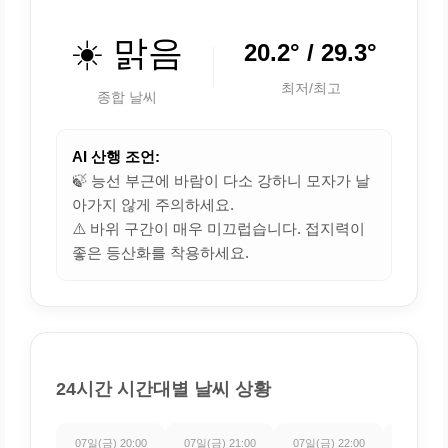
☀️ 맑음
20.2° / 29.3°
최저/최고
종합 날씨
AI 산행 조언:
🍃 능선 부근에 바람이 다소 강하니 모자가 날
아가지 않게 주의하세요.
⚠️ 바위 구간이 매우 미끄럽습니다. 접지력이
좋은 등산화를 착용하세요.
24시간 시간대별 날씨 상황
07일(금) 20:00
07일(금) 21:00
07일(금) 22:00
07일(금) 