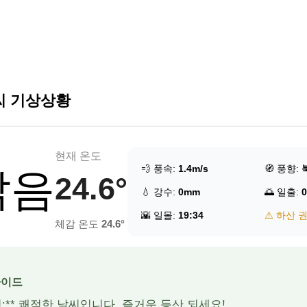
씨 기상상황
현재 온도
💨 풍속:
1.4m/s
🧭 풍향:
맑음
24.6°
💧 강수:
0mm
🌅 일출:
0
🌇 일몰:
19:34
⚠️ 하산 
체감 온도
24.6°
가이드
적:** 쾌적한 날씨입니다. 즐거운 등산 되세요!