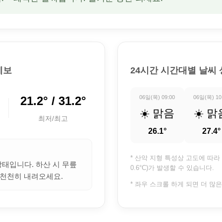
예보
24시간 시간대별 날씨
21.2° / 31.2°
06일(목) 09:00
06일(목) 10
☀️ 맑음
☀️ 맑
최저/최고
26.1°
27.4°
* 산악 지형 특성상 고도에 따라 
상태입니다. 하산 시 무릎
0.6°C)가 발생할 수 있습니다.
 천천히 내려오세요.
* 좌우 스크롤 하게 되면 더 많