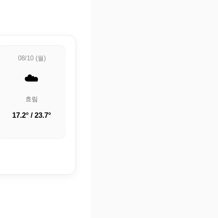
08/10 (월)
08/11 (화)
08/12 (수)
☁️
☀️
☁️
흐림
맑음
흐림
17.2° / 23.7°
15.3° / 25°
14.2° / 25°