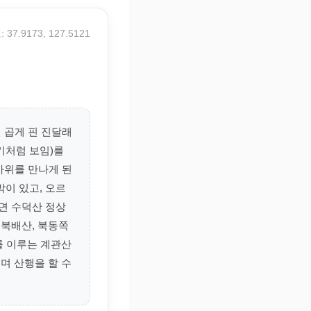
 37.9173, 127.5121
 곱게 핀 진달래
헬기처럼 보임)를
바위를 만나게 된
막이 있고, 오르
면 수덕산 정상
 북배산, 북동쪽
를 이루는 계관산
며 산행을 할 수