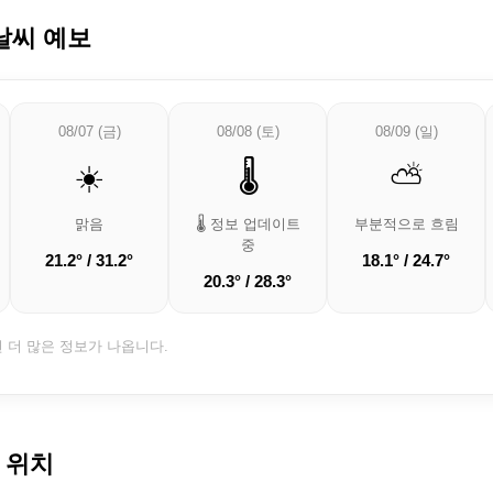
날씨 예보
08/07 (금)
08/08 (토)
08/09 (일)
☀️
🌡️
⛅
맑음
🌡️ 정보 업데이트
부분적으로 흐림
중
21.2° / 31.2°
18.1° / 24.7°
20.3° / 28.3°
면 더 많은 정보가 나옵니다.
 위치