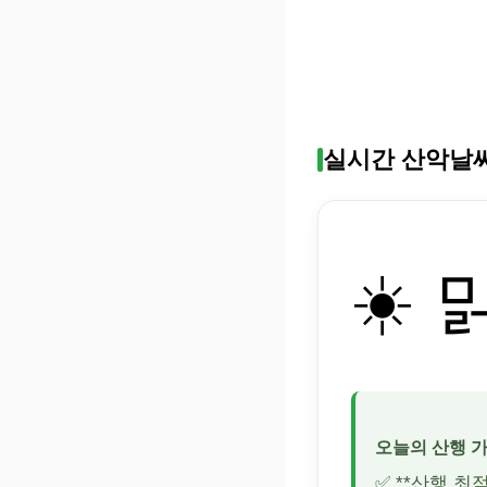
실시간 산악날
☀️ 
오늘의 산행 
✅ **산행 최