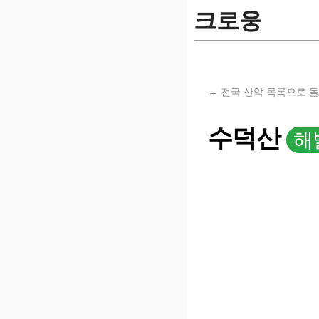
크로웅
← 전국 산악 목록으로 
수덕산
해발