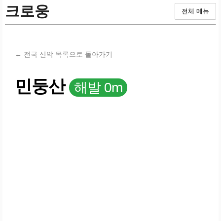
크로웅
전체 메뉴
← 전국 산악 목록으로 돌아가기
민둥산
해발 0m