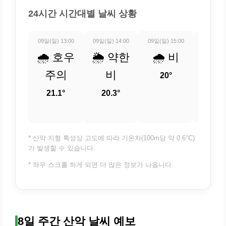
24시간 시간대별 날씨 상황
09일(일) 13:00
09일(일) 14:00
09일(일) 15:00
09일(일) 
🌧️ 호우
🌦️ 약한
🌧️ 비
🌧️
주의
비
20°
20.
21.1°
20.3°
* 산악 지형 특성상 고도에 따라 기온차(100m당 약 0.6°C)
가 발생할 수 있습니다.
* 좌우 스크롤 하게 되면 더 많은 정보가 나옵니다.
8일 주간 산악 날씨 예보