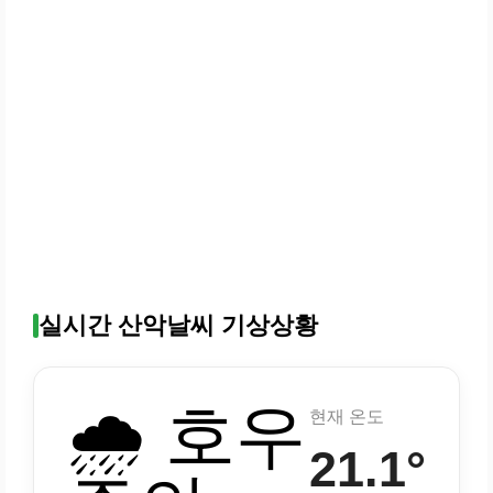
실시간 산악날씨 기상상황
🌧️ 호우
현재 온도
21.1°