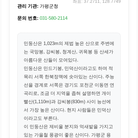
좌표: 37.2711, 128.7749
관리 기관:
가평군청
문의 번호:
031-580-2114
민둥산은 1,023m의 제법 높은 산으로 주변에
는 국망봉, 강씨봉, 청계산, 귀목봉 등 산세가
아름다운 산들이 모여있다.
민둥산은 민드기봉, 민덕산이라고도 하며 적
목리 서쪽 한북정맥에 솟아있는 산이다. 주능
선을 경계로 서쪽은 경기도 포천군 이동면 연
곡리로, 조금 더 지역을 좁혀 설명하면 개이
빨산(1,110m)과 강씨봉(830m) 사이 능선에
서 가장 높은 산이다. 현지 사람들은 민덕산
이라고도 부른다.
이 민둥산은 제비울 분지와 억새밭을 가지고
있는 가을철 풍광이 좋은 산이다. 가평군 용