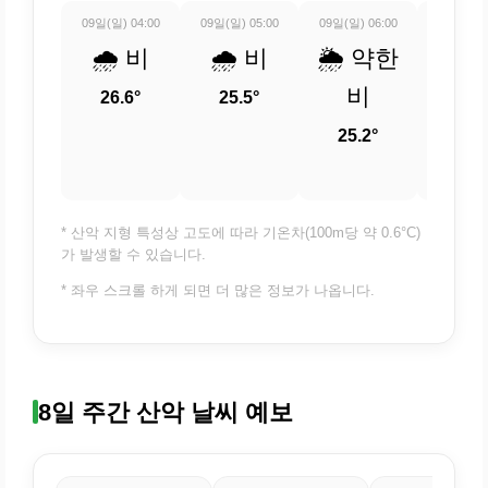
09일(일) 04:00
09일(일) 05:00
09일(일) 06:00
09일(일) 
🌧️ 비
🌧️ 비
🌦️ 약한
🌧️
비
26.6°
25.5°
25.
25.2°
* 산악 지형 특성상 고도에 따라 기온차(100m당 약 0.6°C)
가 발생할 수 있습니다.
* 좌우 스크롤 하게 되면 더 많은 정보가 나옵니다.
8일 주간 산악 날씨 예보