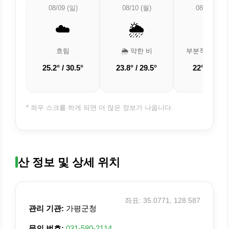
08/09 (일)
08/10 (월)
08/11 (화)
☁️
🌦️
⛅
흐림
🌦️ 약한 비
부분적으로 흐
25.2° / 30.5°
23.8° / 29.5°
22° / 29.5°
* 좌우 스크롤 하게 되면 더 많은 정보가 나옵니다.
산 정보 및 상세 위치
좌표: 35.0771, 128.587
관리 기관:
가평군청
문의 번호:
031-580-2114