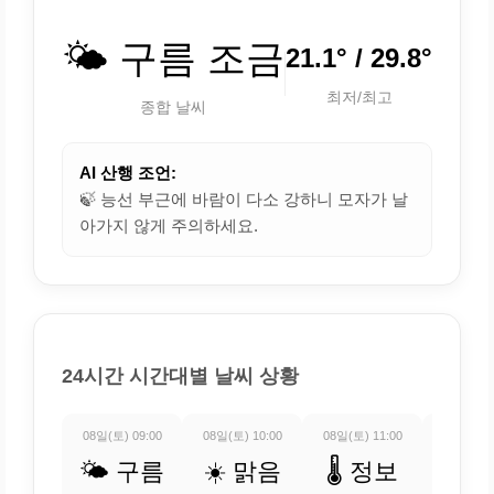
🌤️ 구름 조금
21.1° / 29.8°
최저/최고
종합 날씨
AI 산행 조언:
🍃 능선 부근에 바람이 다소 강하니 모자가 날
아가지 않게 주의하세요.
24시간 시간대별 날씨 상황
08일(토) 09:00
08일(토) 10:00
08일(토) 11:00
08일(토) 
🌤️ 구름
☀️ 맑음
🌡️ 정보
🌡️