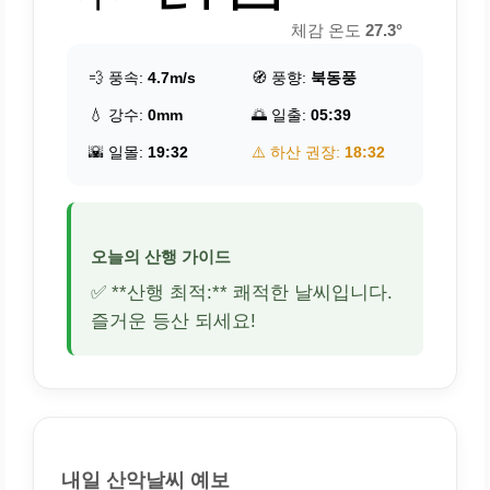
체감 온도
27.3°
💨 풍속:
4.7m/s
🧭 풍향:
북동풍
💧 강수:
0mm
🌅 일출:
05:39
🌇 일몰:
19:32
⚠️ 하산 권장:
18:32
오늘의 산행 가이드
✅ **산행 최적:** 쾌적한 날씨입니다.
즐거운 등산 되세요!
내일 산악날씨 예보