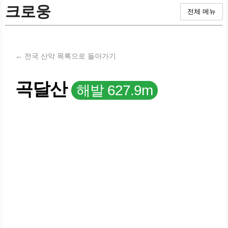
크로웅
전체 메뉴
← 전국 산악 목록으로 돌아가기
곡달산
해발 627.9m