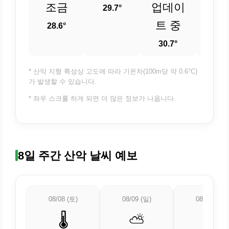
조금
업데이
업
29.7°
트 중
트 
28.6°
30.7°
31.
* 산악 지형 특성상 고도에 따라 기온차(100m당 약 0.6°C)
가 발생할 수 있습니다.
* 좌우 스크롤 하게 되면 더 많은 정보가 나옵니다.
8일 주간 산악 날씨 예보
08/08 (토)
08/09 (일)
08/10 (월)
🌡️
⛅
⛅