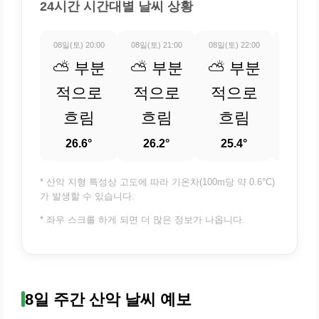
24시간 시간대별 날씨 상황
08일(토) 20:00
08일(토) 21:00
08일(토) 22:00
08일(토) 
⛅ 부분
⛅ 부분
⛅ 부분
☁️ 
적으로
적으로
적으로
24.
흐림
흐림
흐림
26.6°
26.2°
25.4°
* 산악 지형 특성상 고도에 따라 기온차(100m당 약 0.6°C)
가 발생할 수 있습니다.
* 좌우 스크롤 하게 되면 더 많은 정보가 나옵니다.
8일 주간 산악 날씨 예보