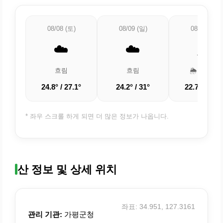
08/08 (토)
08/09 (일)
08/10 (월)
☁️
☁️
🌦️
흐림
흐림
🌦️ 약한 비
24.8° / 27.1°
24.2° / 31°
22.7° / 28.7
* 좌우 스크롤 하게 되면 더 많은 정보가 나옵니다.
산 정보 및 상세 위치
좌표: 34.951, 127.3161
관리 기관:
가평군청