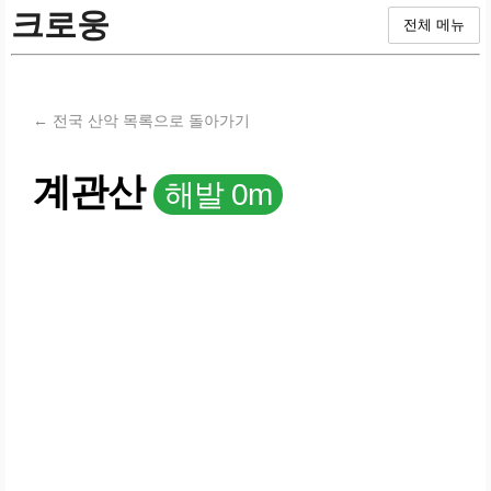
크로웅
전체 메뉴
← 전국 산악 목록으로 돌아가기
계관산
해발 0m