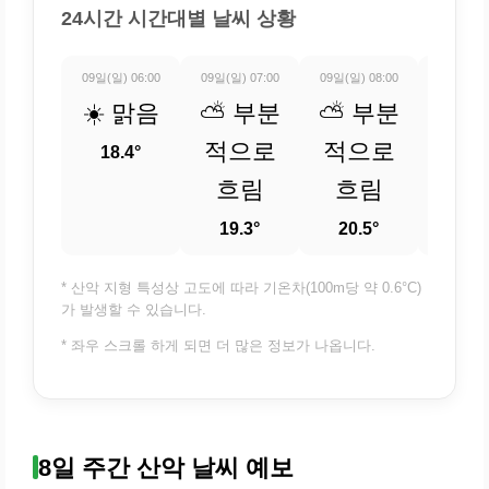
24시간 시간대별 날씨 상황
09일(일) 06:00
09일(일) 07:00
09일(일) 08:00
09일(일) 
☀️ 맑음
⛅ 부분
⛅ 부분
⛅ 
적으로
적으로
적
18.4°
흐림
흐림
흐
19.3°
20.5°
21.
* 산악 지형 특성상 고도에 따라 기온차(100m당 약 0.6°C)
가 발생할 수 있습니다.
* 좌우 스크롤 하게 되면 더 많은 정보가 나옵니다.
8일 주간 산악 날씨 예보