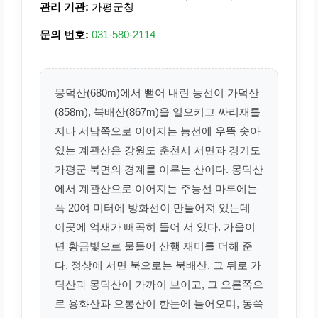
관리 기관:
가평군청
문의 번호:
031-580-2114
몽덕산(680m)에서 뻗어 내린 능선이 가덕산
(858m), 북배산(867m)을 일으키고 싸리재를
지나 서남쪽으로 이어지는 능선에 우뚝 솟아
있는 계관산은 강원도 춘천시 서면과 경기도
가평군 북면의 경계를 이루는 산이다. 몽덕산
에서 계관산으로 이어지는 주능선 마루에는
폭 20여 미터에 방화선이 만들어져 있는데
이곳에 억새가 빼곡히 들어 서 있다. 가을이
면 황금빛으로 물들어 산행 재미를 더해 준
다. 정상에 서면 북으로는 북배산, 그 뒤로 가
덕산과 몽덕산이 가까이 보이고, 그 오른쪽으
로 용화산과 오봉산이 한눈에 들어오며, 동쪽