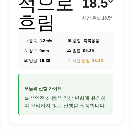
적으로
18.5°
흐림
체감 온도
18.5°
💨 풍속:
4.2m/s
🧭 풍향:
북북동풍
💧 강수:
0mm
🌅 일출:
05:39
🌇 일몰:
19:30
⚠️ 하산 권장:
18:30
오늘의 산행 가이드
🥾 **안전 산행:** 기상 변화에 유의하
며 무리하지 않는 산행을 권장합니다.