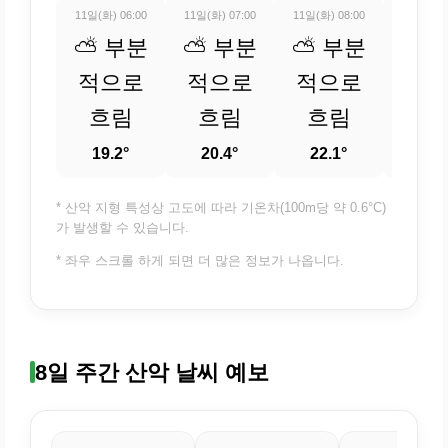
11일(화) 06:00
11일(화) 07:00
11일(화) 08:00
11일(화) 
⛅ 부분
⛅ 부분
⛅ 부분
⛅ 
적으로
적으로
적으로
적
흐림
흐림
흐림
흐
19.2°
20.4°
22.1°
23.
* 산악 지형 특성상 고도에 따라 기온차(100m당 약 0.6°C)
가 발생할 수 있습니다.
* 좌우 스크롤 하게 되면 더 많은 정보가 나옵니다.
8일 주간 산악 날씨 예보