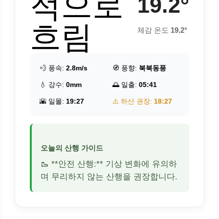
적으로
19.2°
흐림
체감 온도
19.2°
💨 풍속:
2.8m/s
🧭 풍향:
북북동풍
💧 강수:
0mm
🌅 일출:
05:41
🌇 일몰:
19:27
⚠️ 하산 권장:
18:27
오늘의 산행 가이드
🥾 **안전 산행:** 기상 변화에 유의하
며 무리하지 않는 산행을 권장합니다.