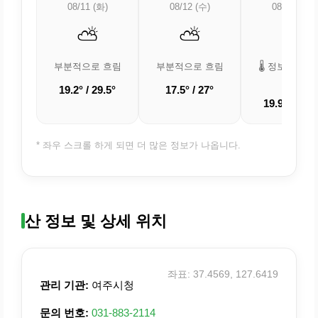
08/11 (화)
08/12 (수)
08/13 (목)
⛅
⛅
🌡️
부분적으로 흐림
부분적으로 흐림
🌡️ 정보 업데
중
19.2° / 29.5°
17.5° / 27°
19.9° / 30.5
* 좌우 스크롤 하게 되면 더 많은 정보가 나옵니다.
산 정보 및 상세 위치
좌표: 37.4569, 127.6419
관리 기관:
여주시청
문의 번호:
031-883-2114