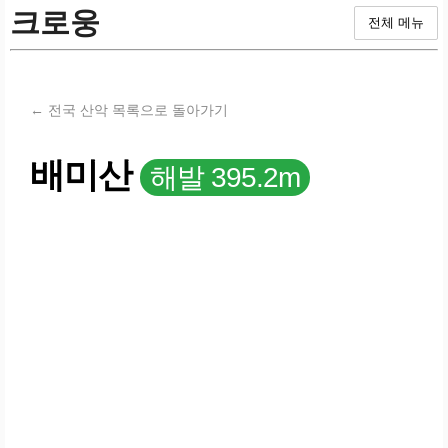
크로웅
전체 메뉴
← 전국 산악 목록으로 돌아가기
배미산
해발 395.2m