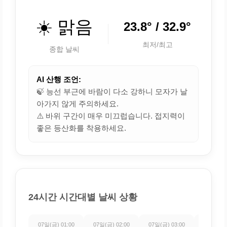
☀️ 맑음
23.8° / 32.9°
최저/최고
종합 날씨
AI 산행 조언:
🍃 능선 부근에 바람이 다소 강하니 모자가 날
아가지 않게 주의하세요.
⚠️ 바위 구간이 매우 미끄럽습니다. 접지력이
좋은 등산화를 착용하세요.
24시간 시간대별 날씨 상황
07일(금) 01:00
07일(금) 02:00
07일(금) 03:00
07일(금) 