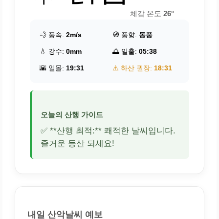
체감 온도
26°
💨 풍속:
2m/s
🧭 풍향:
동풍
💧 강수:
0mm
🌅 일출:
05:38
🌇 일몰:
19:31
⚠️ 하산 권장:
18:31
오늘의 산행 가이드
✅ **산행 최적:** 쾌적한 날씨입니다.
즐거운 등산 되세요!
내일 산악날씨 예보