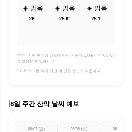
☀️ 맑음
☀️ 맑음
☀️ 맑음
🌤️
조
26°
25.6°
25.1°
24.
* 산악 지형 특성상 고도에 따라 기온차(100m당 약 0.6°C)
가 발생할 수 있습니다.
* 좌우 스크롤 하게 되면 더 많은 정보가 나옵니다.
8일 주간 산악 날씨 예보
08/07 (금)
08/08 (토)
08/09 (일)