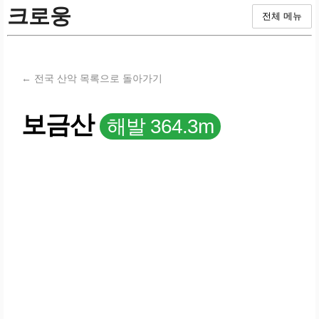
크로웅
전체 메뉴
← 전국 산악 목록으로 돌아가기
보금산
해발 364.3m