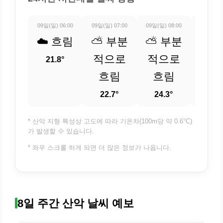
09일(일) 06:00
09일(일) 07:00
09일(일) 08:00
09일(일) 
☁️ 흐림
⛅ 부분
⛅ 부분
⛅ 
적으로
적으로
적
21.8°
흐림
흐림
흐
22.7°
24.3°
26
* 산악 지형 특성상 고도에 따라 기온차(100m당 약 0.6°C)
가 발생할 수 있습니다.
* 좌우 스크롤 하게 되면 더 많은 정보가 나옵니다.
8일 주간 산악 날씨 예보