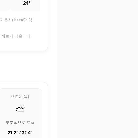
24°
23.5°
23.1°
22.9°
기온차(100m당 약
은 정보가 나옵니다.
08/13 (목)
08/14 (금)
08/15 (토)
⛅
⛅
⛅
부분적으로 흐림
부분적으로 흐림
부분적으로 흐림
21.2° / 32.4°
22.8° / 32.5°
23° / 32.1°