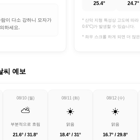
25.4°
24.7°
 바람이 다소 강하니 모자가
* 산악 지형 특성상 고도에 따라 
0.6°C)가 발생할 수 있습니다.
의하세요.
* 좌우 스크롤 하게 되면 더 많
날씨 예보
08/10 (월)
08/11 (화)
08/12 (수)
⛅
☀️
☀️
부분적으로 흐림
맑음
맑음
21.6° / 31.8°
18.4° / 31°
16.7° / 29.8°