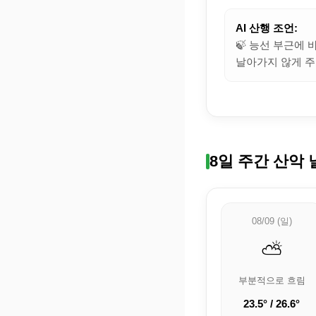
AI 산행 조언:
🍃 능선 부근에
날아가지 않게 주
8일 주간 산악 
08/09 (일)
⛅
부분적으로 흐림
23.5° / 26.6°