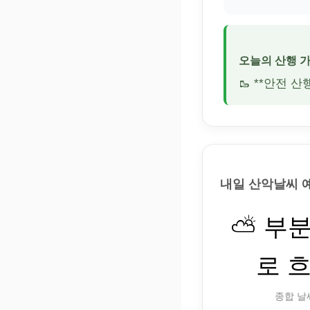
오늘의 산행 
🥾 **안전 
내일 산악날씨 
⛅ 부
로 
종합 날