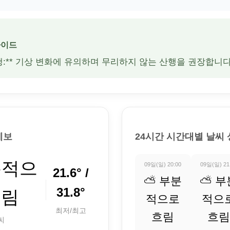
가이드
산행:** 기상 변화에 유의하며 무리하지 않는 산행을 권장합니다
예보
24시간 시간대별 날씨
분적으
09일(일) 20:00
09일(일) 21
21.6° /
⛅ 부분
⛅ 부
31.8°
흐림
적으로
적으
최저/최고
흐림
흐림
씨