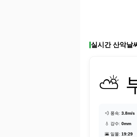
실시간 산악날
⛅ 
💨 풍속:
3.8m/s
💧 강수:
0mm
🌇 일몰:
19:29