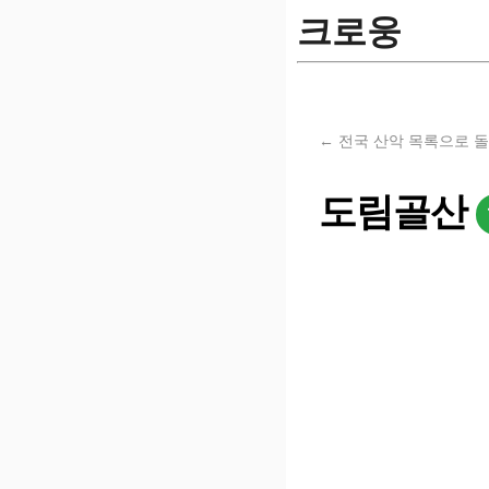
크로웅
← 전국 산악 목록으로 
도림골산