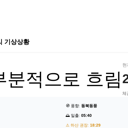
씨 기상상황
현
부분적으로 흐림
체
🧭 풍향:
동북동풍
🌅 일출:
05:40
⚠️ 하산 권장:
18:29