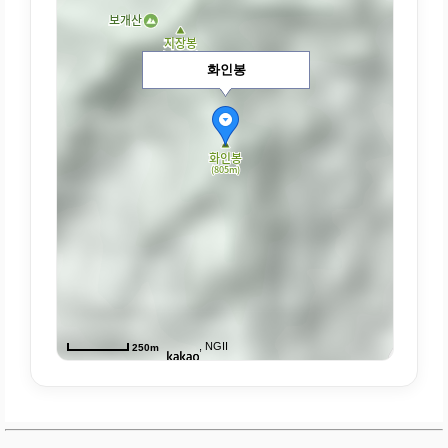
화인봉
, NGII
250m