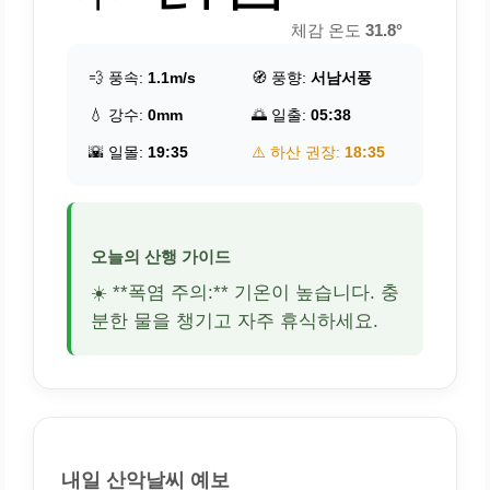
체감 온도
31.8°
💨 풍속:
1.1m/s
🧭 풍향:
서남서풍
💧 강수:
0mm
🌅 일출:
05:38
🌇 일몰:
19:35
⚠️ 하산 권장:
18:35
오늘의 산행 가이드
☀️ **폭염 주의:** 기온이 높습니다. 충
분한 물을 챙기고 자주 휴식하세요.
내일 산악날씨 예보