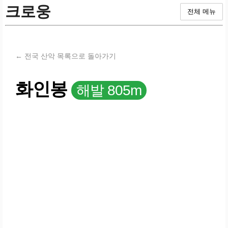
크로웅
전체 메뉴
← 전국 산악 목록으로 돌아가기
화인봉
해발 805m