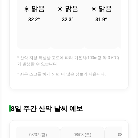
☀️ 맑음
☀️ 맑음
☀️ 맑음
☀️ 
32.2°
32.3°
31.9°
30.
* 산악 지형 특성상 고도에 따라 기온차(100m당 약 0.6°C)
가 발생할 수 있습니다.
* 좌우 스크롤 하게 되면 더 많은 정보가 나옵니다.
8일 주간 산악 날씨 예보
08/07 (금)
08/08 (토)
08/09 (일)