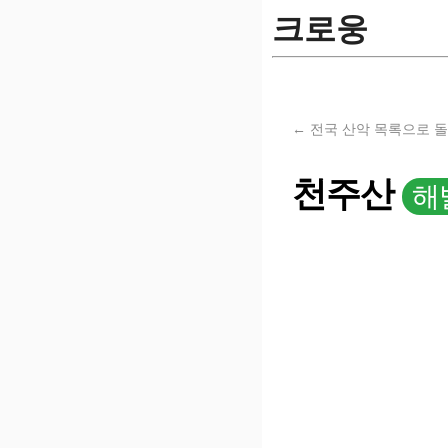
크로웅
← 전국 산악 목록으로 
천주산
해발