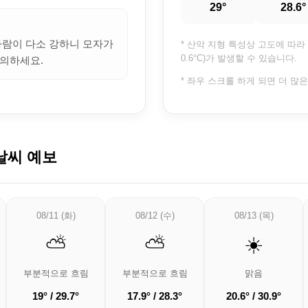
29°
28.6°
 바람이 다소 강하니 모자가
* 산악 지형 특성상 고도에 따라 
0.6°C)가 발생할 수 있습니다.
의하세요.
* 좌우 스크롤 하게 되면 더 많
날씨 예보
08/11 (화)
08/12 (수)
08/13 (목)
⛅
⛅
☀️
부분적으로 흐림
부분적으로 흐림
맑음
19° / 29.7°
17.9° / 28.3°
20.6° / 30.9°