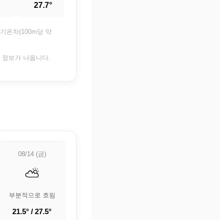
27.7°
26.2°
24.7°
23.6°
기온차(100m당 약
은 정보가 나옵니다.
08/14 (금)
08/15 (토)
08/16 (일)
⛅
🌡️
🌡️
부분적으로 흐림
🌡️ 정보 업데이트
🌡️ 정보 업데이트
중
중
21.5° / 27.5°