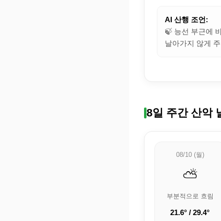
AI 산행 조언:
🍃 능선 부근에
날아가지 않게 주
8일 주간 산악 
08/10 (월)
⛅
부분적으로 흐림
21.6° / 29.4°