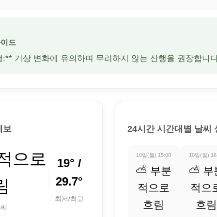
가이드
산행:** 기상 변화에 유의하며 무리하지 않는 산행을 권장합니다
예보
24시간 시간대별 날씨
분적으로
10일(월) 15:00
10일(월) 16
19° /
⛅ 부분
⛅ 부
29.7°
림
적으로
적으
최저/최고
흐림
흐림
날씨