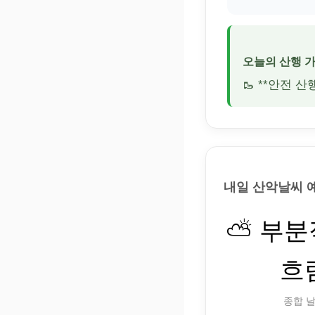
오늘의 산행 
🥾 **안전 
내일 산악날씨 
⛅ 부
흐
종합 