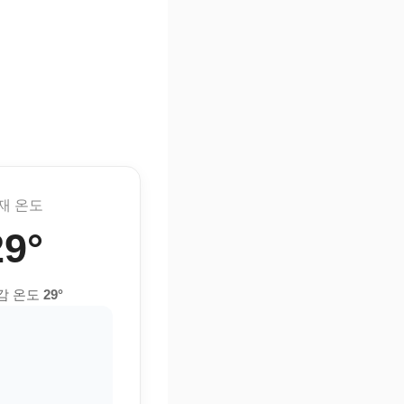
재 온도
29°
감 온도
29°