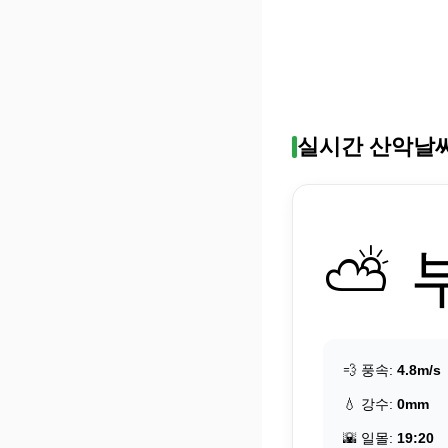
실시간 산악날
⛅ 
💨 풍속:
4.8m/s
💧 강수:
0mm
🌇 일몰:
19:20