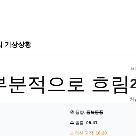
씨 기상상황
현
부분적으로 흐림
체
🧭 풍향:
동북동풍
🌅 일출:
05:41
⚠️ 하산 권장:
18:20