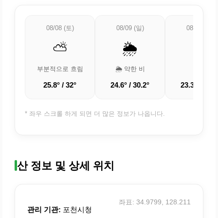
08/08 (토)
08/09 (일)
08/10 (월)
⛅
🌦️
☁️
부분적으로 흐림
🌦️ 약한 비
흐림
25.8° / 32°
24.6° / 30.2°
23.3° / 28.5
* 좌우 스크롤 하게 되면 더 많은 정보가 나옵니다.
산 정보 및 상세 위치
좌표: 34.9799, 128.211
관리 기관:
포천시청