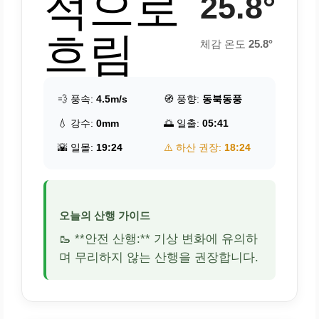
적으로
25.8°
흐림
체감 온도
25.8°
💨 풍속:
4.5m/s
🧭 풍향:
동북동풍
💧 강수:
0mm
🌅 일출:
05:41
🌇 일몰:
19:24
⚠️ 하산 권장:
18:24
오늘의 산행 가이드
🥾 **안전 산행:** 기상 변화에 유의하
며 무리하지 않는 산행을 권장합니다.