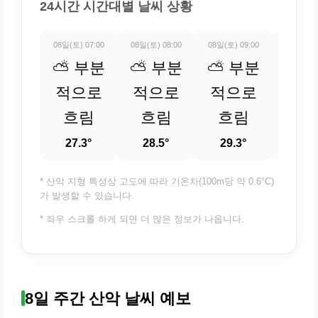
24시간 시간대별 날씨 상황
08일(토) 07:00
08일(토) 08:00
08일(토) 09:00
08일(토) 
⛅ 부분
⛅ 부분
⛅ 부분
⛅ 
적으로
적으로
적으로
적
흐림
흐림
흐림
흐
27.3°
28.5°
29.3°
30
* 산악 지형 특성상 고도에 따라 기온차(100m당 약 0.6°C)
가 발생할 수 있습니다.
* 좌우 스크롤 하게 되면 더 많은 정보가 나옵니다.
8일 주간 산악 날씨 예보