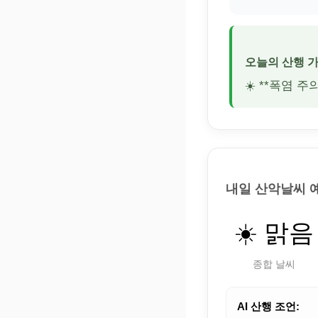
오늘의 산행 
☀️ **폭염 
내일 산악날씨 
☀️ 맑음
종합 날씨
AI 산행 조언: