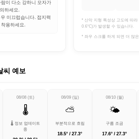
 바람이 다소 강하니 모자가
의하세요.
 매우 미끄럽습니다. 접지력
* 산악 지형 특성상 고도에 따라 
 착용하세요.
0.6°C)가 발생할 수 있습니다.
* 좌우 스크롤 하게 되면 더 많
날씨 예보
08/08 (토)
08/09 (일)
08/10 (월)
🌡️
⛅
🌤️
🌡️ 정보 업데이트
부분적으로 흐림
구름 조금
중
18.5° / 27.3°
17.6° / 27.3°