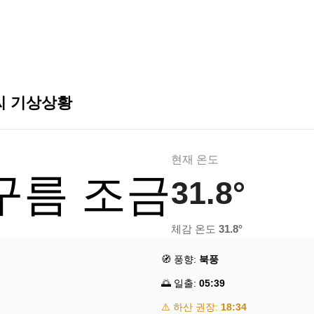
씨 기상상황
현재 온도
 구름 조금
31.8°
체감 온도
31.8°
🧭 풍향:
북풍
🌅 일출:
05:39
⚠️ 하산 권장:
18:34