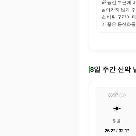
🍃 능선 부근에
날아가지 않게 주
⚠️ 바위 구간이
이 좋은 등산화를
8일 주간 산악 
08/07 (금)
☀️
맑음
26.2° / 32.1°