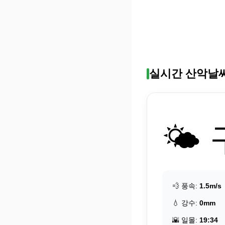
실시간 산악날
🌤️
💨 풍속:
1.5m/s
💧 강수:
0mm
🌇 일몰:
19:34