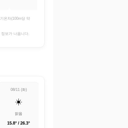
기온차(100m당 약
은 정보가 나옵니다.
08/11 (화)
08/12 (수)
08/13 (목)
☀️
⛅
⛅
맑음
부분적으로 흐림
부분적으로 흐림
15.8° / 26.3°
13.2° / 25.7°
15.6° / 29.3°