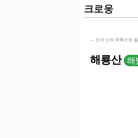
크로웅
← 전국 산악 목록으로 
해룡산
해발