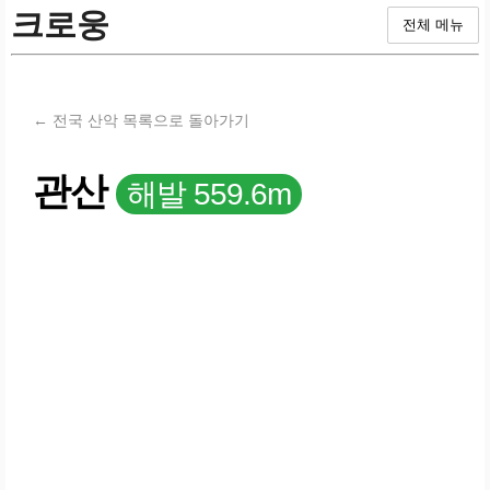
크로웅
전체 메뉴
← 전국 산악 목록으로 돌아가기
관산
해발 559.6m