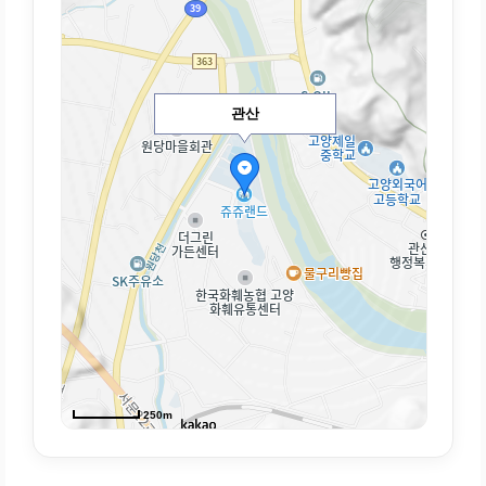
관산
250m