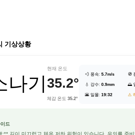
씨 기상상황
현재 온도
💨 풍속:
5.7m/s
🧭
 소나기
35.2°
💧 강수:
0.9mm
🌅
🌇 일몰:
19:32
⚠️
체감 온도
35.2°
가이드
 산행:** 길이 미끄럽고 체온 저하 위험이 있습니다. 우의를 