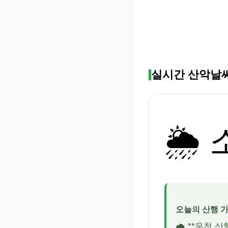
실시간 산악날
🌦️
오늘의 산행 
🌧️ **우천