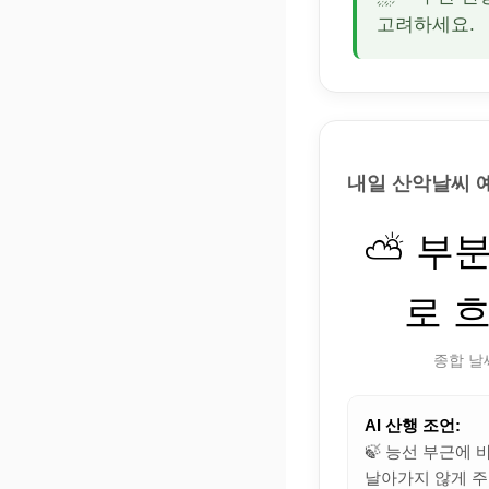
고려하세요.
내일 산악날씨 
⛅ 부
로 
종합 날
AI 산행 조언:
🍃 능선 부근에
날아가지 않게 주