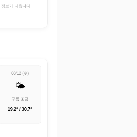
은 정보가 나옵니다.
08/12 (수)
08/13 (목)
08/14 (금)
🌤️
⛅
🌡️
구름 조금
부분적으로 흐림
🌡️ 정보 업데이트
중
19.2° / 30.7°
22.2° / 32.9°
23.8° / 33.1°