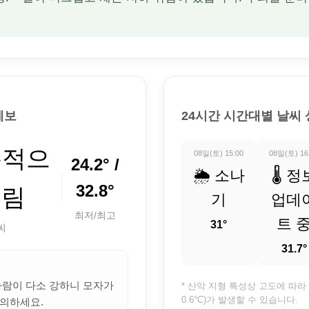
예보
24시간 시간대별 날씨
분적으
08일(토) 15:00
08일(토) 16
24.2° /
🌦️ 소나
🌡️ 정
32.8°
흐림
기
업데
최저/최고
트 
31°
씨
31.7°
 바람이 다소 강하니 모자가
* 산악 지형 특성상 고도에 따라 
0.6°C)가 발생할 수 있습니다.
의하세요.