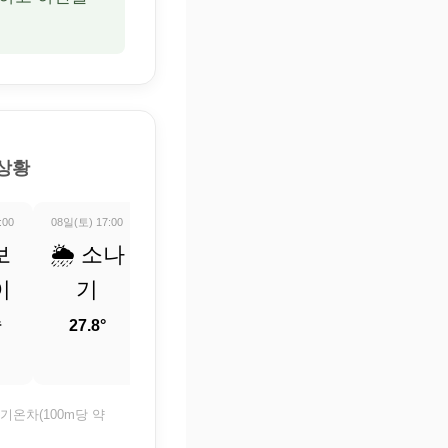
 상황
:00
08일(토) 17:00
08일(토) 18:00
08일(토) 19:00
08일(토) 20:0
보
🌦️ 소나
🌡️ 정보
☀️ 맑음
☀️ 맑
이
기
업데이
27.5°
26.6°
중
트 중
27.8°
27.7°
기온차(100m당 약