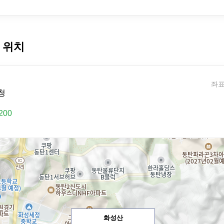
 위치
좌표:
청
200
화성산