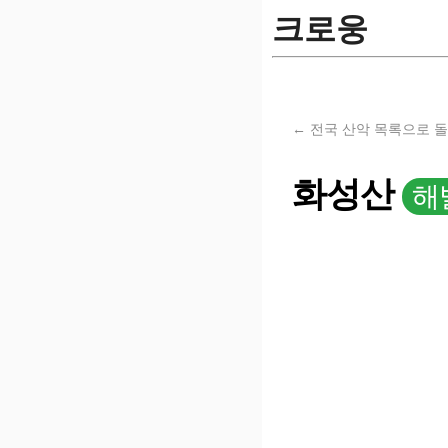
크로웅
← 전국 산악 목록으로 
화성산
해발