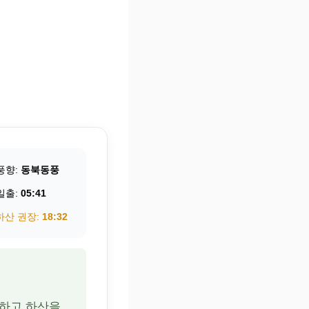
 풍향:
동북동풍
 일출:
05:41
 하산 권장:
18:32
준비하고 하산을