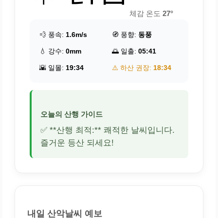
체감 온도
27°
💨 풍속:
1.6m/s
🧭 풍향:
동풍
💧 강수:
0mm
🌅 일출:
05:41
🌇 일몰:
19:34
⚠️ 하산 권장:
18:34
오늘의 산행 가이드
✅ **산행 최적:** 쾌적한 날씨입니다.
즐거운 등산 되세요!
내일 산악날씨 예보