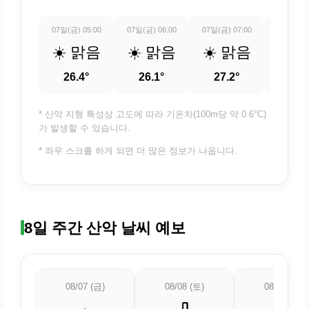
07일(금) 05:00
07일(금) 06:00
07일(금) 07:00
07일(금) 
☀️ 맑음
☀️ 맑음
☀️ 맑음
☀️ 
26.4°
26.1°
27.2°
29.
* 산악 지형 특성상 고도에 따라 기온차(100m당 약 0.6°C)
가 발생할 수 있습니다.
* 좌우 스크롤 하게 되면 더 많은 정보가 나옵니다.
8일 주간 산악 날씨 예보
08/07 (금)
08/08 (토)
08/09 (일)