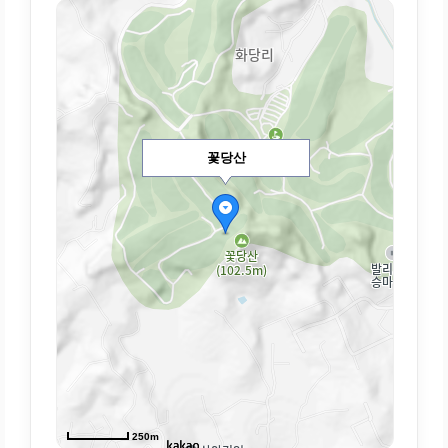
꽃당산
250m