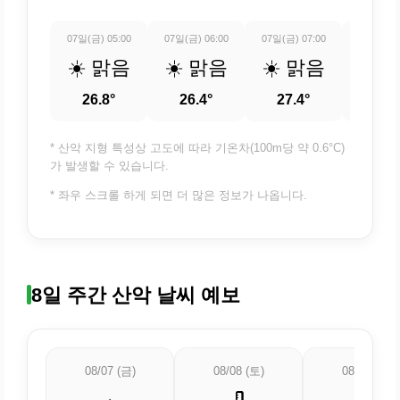
07일(금) 05:00
07일(금) 06:00
07일(금) 07:00
07일(금) 
☀️ 맑음
☀️ 맑음
☀️ 맑음
☀️ 
26.8°
26.4°
27.4°
29.
* 산악 지형 특성상 고도에 따라 기온차(100m당 약 0.6°C)
가 발생할 수 있습니다.
* 좌우 스크롤 하게 되면 더 많은 정보가 나옵니다.
8일 주간 산악 날씨 예보
08/07 (금)
08/08 (토)
08/09 (일)