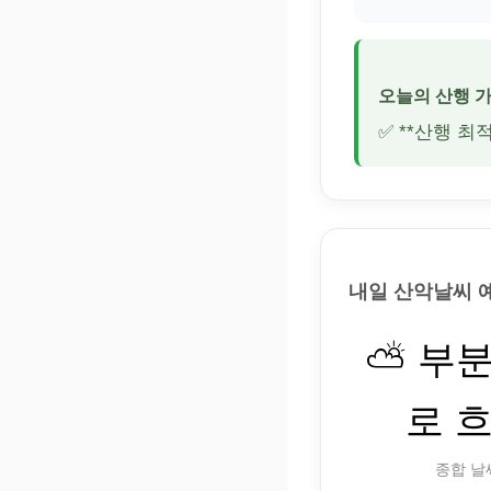
오늘의 산행 
✅ **산행 최
내일 산악날씨 
⛅ 부
로 
종합 날