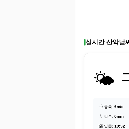
실시간 산악날
🌤️
💨 풍속:
6m/s
💧 강수:
0mm
🌇 일몰:
19:32