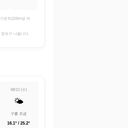
19.9°
19.8°
기온차(100m당 약
은 정보가 나옵니다.
08/12 (수)
08/13 (목)
08/14 (금)
🌤️
🌤️
🌡️
구름 조금
구름 조금
🌡️ 정보 업데이트
중
16.1° / 25.2°
19.8° / 29.1°