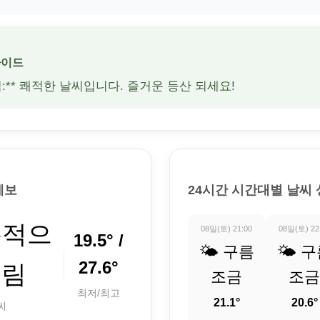
가이드
적:** 쾌적한 날씨입니다. 즐거운 등산 되세요!
예보
24시간 시간대별 날씨
분적으
08일(토) 21:00
08일(토) 22
19.5° /
🌤️ 구름
🌤️ 
27.6°
흐림
조금
조금
최저/최고
21.1°
20.6°
씨