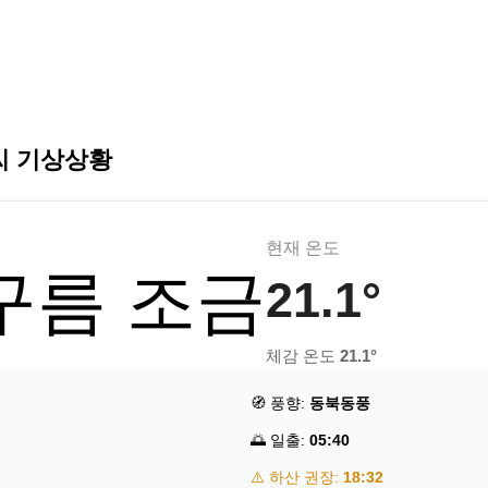
씨 기상상황
현재 온도
 구름 조금
21.1°
체감 온도
21.1°
🧭 풍향:
동북동풍
🌅 일출:
05:40
⚠️ 하산 권장:
18:32