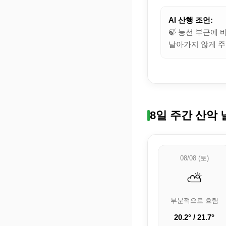
AI 산행 조언:
🍃 능선 부근에
날아가지 않게 주
8일 주간 산악 
08/08 (토)
⛅
부분적으로 흐림
20.2° / 21.7°