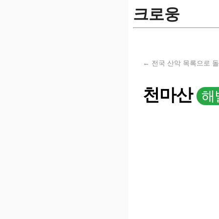
크로웅
← 전국 산악 목록으로 
천마산
해발