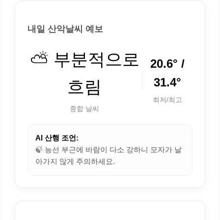
내일 산악날씨 예보
⛅ 부분적으로
20.6° /
31.4°
흐림
최저/최고
종합 날씨
AI 산행 조언:
🍃 능선 부근에 바람이 다소 강하니 모자가 날
아가지 않게 주의하세요.