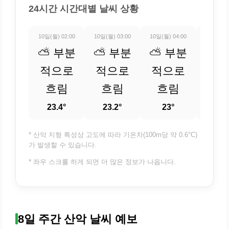
24시간 시간대별 날씨 상황
10일(월) 02:00
10일(월) 03:00
10일(월) 04:00
10일(월) 
⛅ 부분
⛅ 부분
⛅ 부분
⛅ 
적으로
적으로
적으로
적
흐림
흐림
흐림
흐
23.4°
23.2°
23°
22.
* 산악 지형 특성상 고도에 따라 기온차(100m당 약 0.6°C)
가 발생할 수 있습니다.
* 좌우 스크롤 하게 되면 더 많은 정보가 나옵니다.
8일 주간 산악 날씨 예보