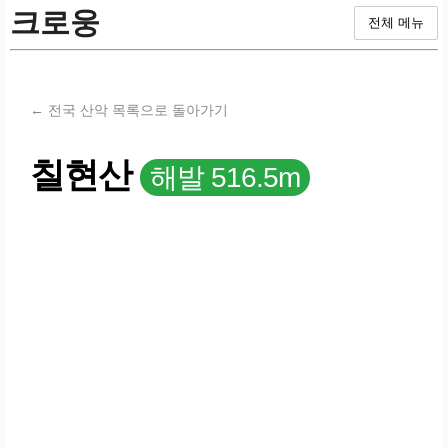
크로웅
전체 메뉴
← 전국 산악 목록으로 돌아가기
칠현산
해발 516.5m