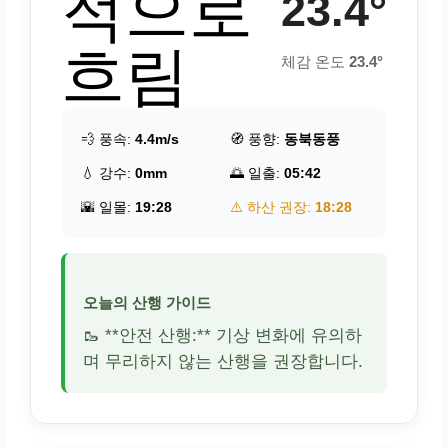
적으로
23.4°
흐림
체감 온도
23.4°
💨 풍속:
4.4m/s
🧭 풍향:
동북동풍
💧 강수:
0mm
🌅 일출:
05:42
🌇 일몰:
19:28
⚠️ 하산 권장:
18:28
오늘의 산행 가이드
🥾 **안전 산행:** 기상 변화에 유의하
며 무리하지 않는 산행을 권장합니다.