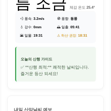
름 조금
체감 온도
25.4°
💨 풍속:
3.2m/s
🧭 풍향:
동풍
💧 강수:
0mm
🌅 일출:
05:41
🌇 일몰:
19:31
⚠️ 하산 권장:
18:31
오늘의 산행 가이드
✅ **산행 최적:** 쾌적한 날씨입니다.
즐거운 등산 되세요!
내일 산악날씨 예보