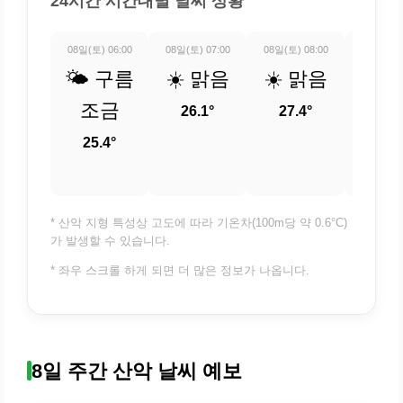
24시간 시간대별 날씨 상황
08일(토) 06:00
08일(토) 07:00
08일(토) 08:00
08일(토) 
🌤️ 구름
☀️ 맑음
☀️ 맑음
☀️ 
조금
26.1°
27.4°
29.
25.4°
* 산악 지형 특성상 고도에 따라 기온차(100m당 약 0.6°C)
가 발생할 수 있습니다.
* 좌우 스크롤 하게 되면 더 많은 정보가 나옵니다.
8일 주간 산악 날씨 예보