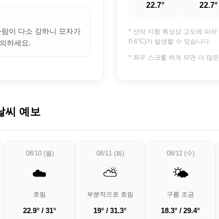
22.7°
22.7°
 바람이 다소 강하니 모자가
* 산악 지형 특성상 고도에 따라 
0.6°C)가 발생할 수 있습니다.
의하세요.
* 좌우 스크롤 하게 되면 더 많
날씨 예보
08/10 (월)
08/11 (화)
08/12 (수)
☁️
⛅
🌤️
흐림
부분적으로 흐림
구름 조금
22.9° / 31°
19° / 31.3°
18.3° / 29.4°