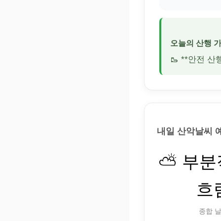
오늘의 산행 
🥾 **안전 
내일 산악날씨 
⛅ 부
흐
종합 