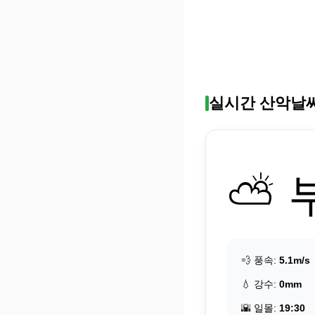
실시간 산악날
⛅ 
💨 풍속:
5.1m/s
💧 강수:
0mm
🌇 일몰:
19:30