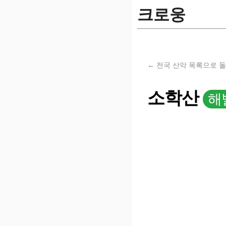
크로웅
← 전국 산악 목록으로 
소학산
해발