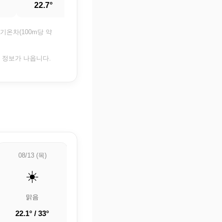
22.7°
23.6°
26.4°
기온차(100m당 약
은 정보가 나옵니다.
08/13 (목)
08/14 (금)
08/15 (토)
☀️
☀️
🌡️
맑음
맑음
🌡️ 정보 업데이트
중
22.1° / 33°
23.3° / 33.1°