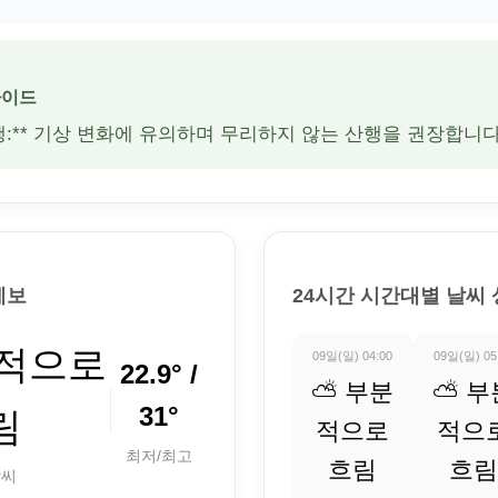
가이드
산행:** 기상 변화에 유의하며 무리하지 않는 산행을 권장합니다
예보
24시간 시간대별 날씨
분적으로
09일(일) 04:00
09일(일) 05
22.9° /
⛅ 부분
⛅ 부
31°
림
적으로
적으
최저/최고
흐림
흐림
날씨