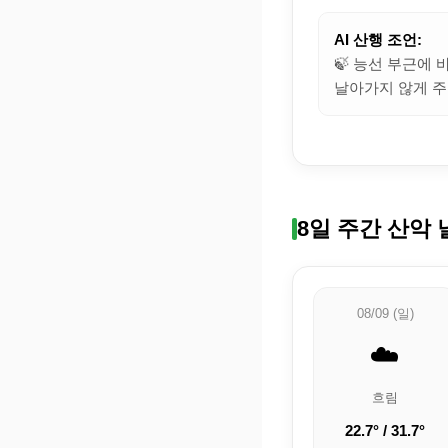
AI 산행 조언:
🍃 능선 부근에
날아가지 않게 주
8일 주간 산악 
08/09 (일)
☁️
흐림
22.7° / 31.7°