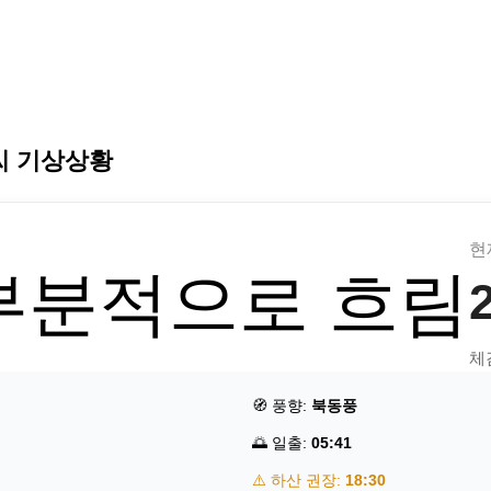
씨 기상상황
현
부분적으로 흐림
체
🧭 풍향:
북동풍
🌅 일출:
05:41
⚠️ 하산 권장:
18:30