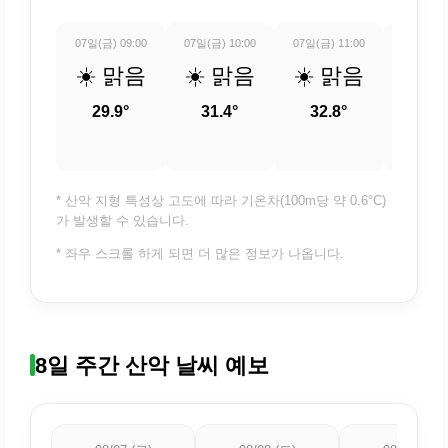
07일(금) 09:00
07일(금) 10:00
07일(금) 11:00
07일(금) 
☀️ 맑음
☀️ 맑음
☀️ 맑음
☀️ 
29.9°
31.4°
32.8°
33.
* 산악 지형 특성상 고도에 따라 기온차(100m당 약 0.6°C)
가 발생할 수 있습니다.
* 좌우 스크롤 하게 되면 더 많은 정보가 나옵니다.
8일 주간 산악 날씨 예보