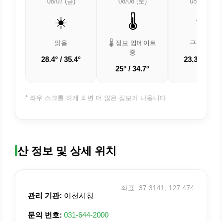
08/07 (금)
08/08 (토)
08/09 (일)
☀️
🌡️
🌤️
맑음
🌡️ 정보 업데이트
구름 조금
중
28.4° / 35.4°
23.3° / 32.4
25° / 34.7°
* 좌우 스크롤 하게 되면 더 많은 정보가 나옵니다.
산 정보 및 상세 위치
좌표: 37.3141, 127.474
관리 기관:
이천시청
문의 번호:
031-644-2000