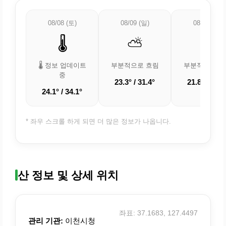
08/08 (토)
08/09 (일)
08/10 (월)
🌡️
⛅
⛅
🌡️ 정보 업데이트
부분적으로 흐림
부분적으로 흐
중
23.3° / 31.4°
21.8° / 29.7
24.1° / 34.1°
* 좌우 스크롤 하게 되면 더 많은 정보가 나옵니다.
산 정보 및 상세 위치
좌표: 37.1683, 127.4497
관리 기관:
이천시청