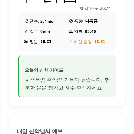
체감 온도
28.7°
💨 풍속:
2.7m/s
🧭 풍향:
남동풍
💧 강수:
0mm
🌅 일출:
05:40
🌇 일몰:
19:31
⚠️ 하산 권장:
18:31
오늘의 산행 가이드
☀️ **폭염 주의:** 기온이 높습니다. 충
분한 물을 챙기고 자주 휴식하세요.
내일 산악날씨 예보