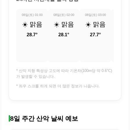
08일(토) 01:00
08일(토) 02:00
08일(토) 03:00
08일(토) 
☀️ 맑음
☀️ 맑음
☀️ 맑음
🌤️
조
28.7°
28.1°
27.7°
27.
* 산악 지형 특성상 고도에 따라 기온차(100m당 약 0.6°C)
가 발생할 수 있습니다.
* 좌우 스크롤 하게 되면 더 많은 정보가 나옵니다.
8일 주간 산악 날씨 예보