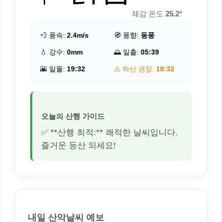
체감 온도
25.2°
💨 풍속:
2.4m/s
🧭 풍향:
동풍
💧 강수:
0mm
🌅 일출:
05:39
🌇 일몰:
19:32
⚠️ 하산 권장:
18:32
오늘의 산행 가이드
✅ **산행 최적:** 쾌적한 날씨입니다.
즐거운 등산 되세요!
내일 산악날씨 예보