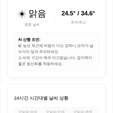
☀️ 맑음
24.5° / 34.6°
최저/최고
종합 날씨
AI 산행 조언:
🍃 능선 부근에 바람이 다소 강하니 모자가 날
아가지 않게 주의하세요.
⚠️ 바위 구간이 매우 미끄럽습니다. 접지력이
좋은 등산화를 착용하세요.
24시간 시간대별 날씨 상황
07일(금) 06:00
07일(금) 07:00
07일(금) 08:00
07일(금) 