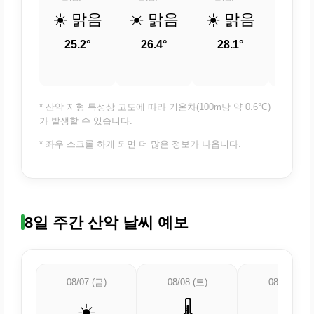
☀️ 맑음
☀️ 맑음
☀️ 맑음
☀️ 
25.2°
26.4°
28.1°
29.
* 산악 지형 특성상 고도에 따라 기온차(100m당 약 0.6°C)
가 발생할 수 있습니다.
* 좌우 스크롤 하게 되면 더 많은 정보가 나옵니다.
8일 주간 산악 날씨 예보
08/07 (금)
08/08 (토)
08/09 (일)
☀️
🌡️
🌡️