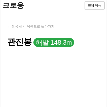
크로웅
전체 메뉴
← 전국 산악 목록으로 돌아가기
관진봉
해발 148.3m