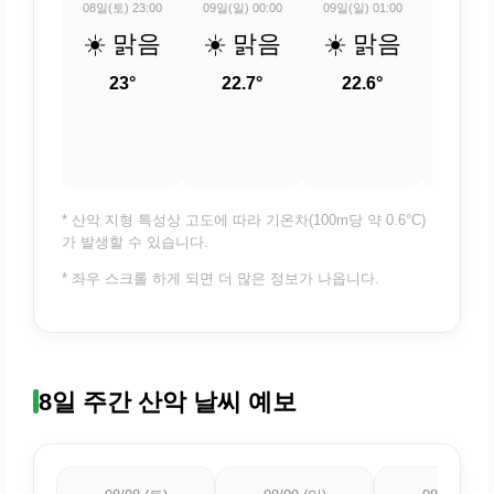
08일(토) 23:00
09일(일) 00:00
09일(일) 01:00
09일(일) 
☀️ 맑음
☀️ 맑음
☀️ 맑음
☀️ 
23°
22.7°
22.6°
22.
* 산악 지형 특성상 고도에 따라 기온차(100m당 약 0.6°C)
가 발생할 수 있습니다.
* 좌우 스크롤 하게 되면 더 많은 정보가 나옵니다.
8일 주간 산악 날씨 예보