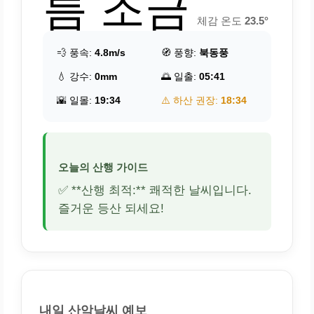
름 조금
체감 온도
23.5°
💨 풍속:
4.8m/s
🧭 풍향:
북동풍
💧 강수:
0mm
🌅 일출:
05:41
🌇 일몰:
19:34
⚠️ 하산 권장:
18:34
오늘의 산행 가이드
✅ **산행 최적:** 쾌적한 날씨입니다.
즐거운 등산 되세요!
내일 산악날씨 예보