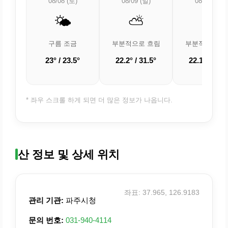
08/08 (토)
08/09 (일)
08/10 (월)
🌤️
⛅
⛅
구름 조금
부분적으로 흐림
부분적으로 흐
23° / 23.5°
22.2° / 31.5°
22.1° / 30.5
* 좌우 스크롤 하게 되면 더 많은 정보가 나옵니다.
산 정보 및 상세 위치
좌표: 37.965, 126.9183
관리 기관:
파주시청
문의 번호:
031-940-4114