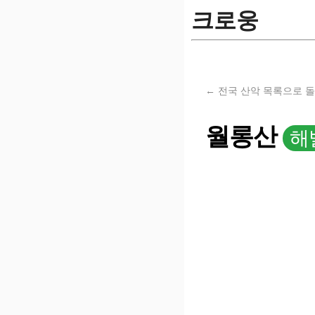
크로웅
← 전국 산악 목록으로 
월롱산
해