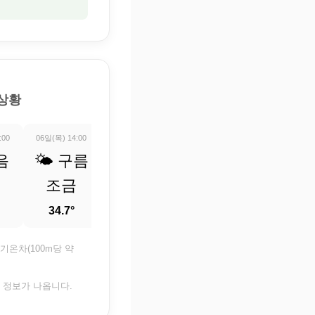
 상황
:00
06일(목) 14:00
06일(목) 15:00
06일(목) 16:00
06일(목) 17:0
음
🌤️ 구름
🌤️ 구름
🌤️ 구름
☀️ 맑
조금
조금
조금
34.5°
34.7°
34.8°
34.8°
기온차(100m당 약
은 정보가 나옵니다.