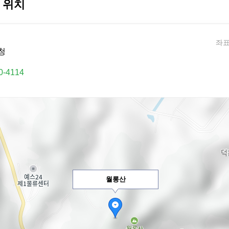
 위치
좌표:
청
0-4114
월롱산