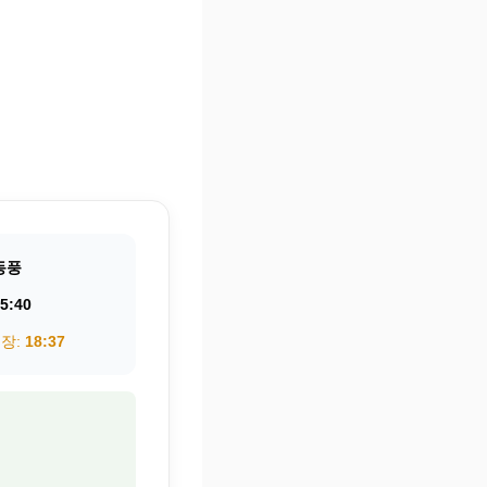
동풍
5:40
권장:
18:37