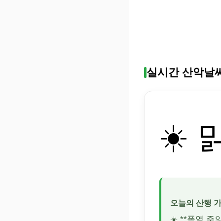
실시간 산악날
☀️ 
오늘의 산행 
☀️ **폭염 