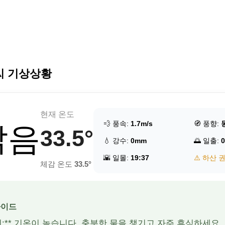
씨 기상상황
현재 온도
💨 풍속:
1.7m/s
🧭 풍향:
맑음
33.5°
💧 강수:
0mm
🌅 일출:
0
🌇 일몰:
19:37
⚠️ 하산 
체감 온도
33.5°
가이드
주의:** 기온이 높습니다. 충분한 물을 챙기고 자주 휴식하세요.