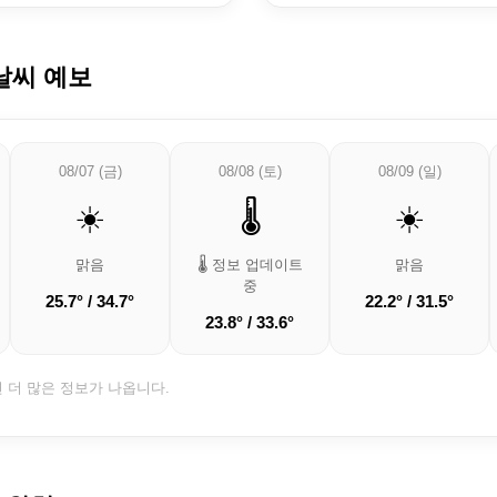
날씨 예보
08/07 (금)
08/08 (토)
08/09 (일)
☀️
🌡️
☀️
맑음
🌡️ 정보 업데이트
맑음
중
25.7° / 34.7°
22.2° / 31.5°
23.8° / 33.6°
면 더 많은 정보가 나옵니다.