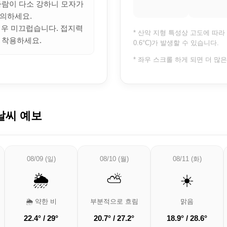
 바람이 다소 강하니 모자가
의하세요.
 매우 미끄럽습니다. 접지력
* 산악 지형 특성상 고도에 따라 
 착용하세요.
0.6°C)가 발생할 수 있습니다.
* 좌우 스크롤 하게 되면 더 많
날씨 예보
08/09 (일)
08/10 (월)
08/11 (화)
🌦️
⛅
☀️
🌦️ 약한 비
부분적으로 흐림
맑음
22.4° / 29°
20.7° / 27.2°
18.9° / 28.6°