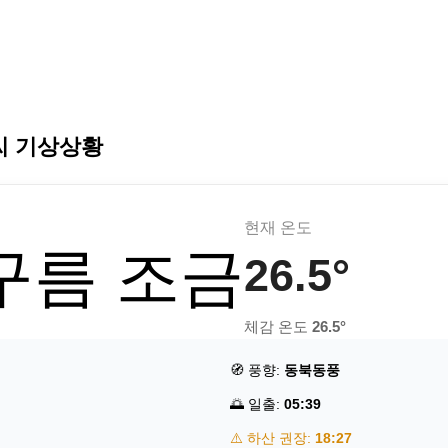
씨 기상상황
현재 온도
 구름 조금
26.5°
체감 온도
26.5°
🧭 풍향:
동북동풍
🌅 일출:
05:39
⚠️ 하산 권장:
18:27