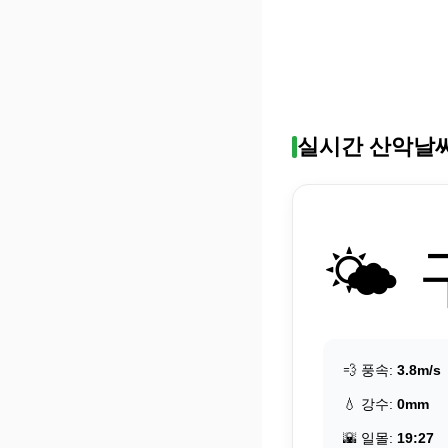
실시간 산악날
🌤️
💨 풍속:
3.8m/s
💧 강수:
0mm
🌇 일몰:
19:27