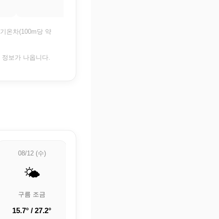
30°
31.4°
기온차(100m당 약
은 정보가 나옵니다.
08/12 (수)
08/13 (목)
08/14 (금)
🌤️
⛅
⛅
구름 조금
부분적으로 흐림
부분적으로 흐림
15.7° / 27.2°
19° / 30.2°
19.5° / 31.4°