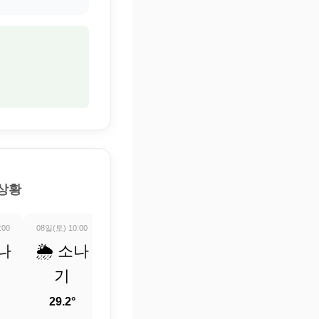
 상황
:00
08일(토) 10:00
08일(토) 11:00
08일(토) 12:00
08일(토) 13:0
소나
🌦️ 소나
🌡️ 정보
🌡️ 정보
🌧️ 호
기
업데이
업데이
주의
트 중
트 중
29.2°
32.3°