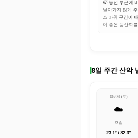
🍃 능선 부근에
날아가지 않게 주
⚠️ 바위 구간이
이 좋은 등산화를
8일 주간 산악 
08/08 (토)
☁️
흐림
23.1° / 32.3°