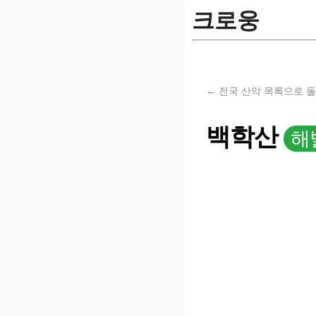
크로웅
← 전국 산악 목록으로 
백학산
해