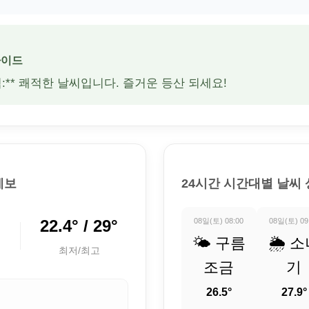
가이드
적:** 쾌적한 날씨입니다. 즐거운 등산 되세요!
예보
24시간 시간대별 날씨
림
22.4° / 29°
08일(토) 08:00
08일(토) 09
🌤️ 구름
🌦️ 
최저/최고
조금
기
26.5°
27.9°