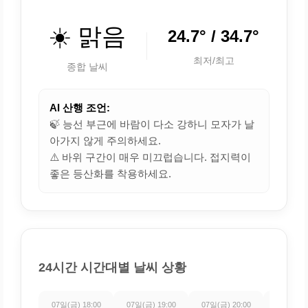
☀️ 맑음
24.7° / 34.7°
최저/최고
종합 날씨
AI 산행 조언:
🍃 능선 부근에 바람이 다소 강하니 모자가 날
아가지 않게 주의하세요.
⚠️ 바위 구간이 매우 미끄럽습니다. 접지력이
좋은 등산화를 착용하세요.
24시간 시간대별 날씨 상황
07일(금) 18:00
07일(금) 19:00
07일(금) 20:00
07일(금) 