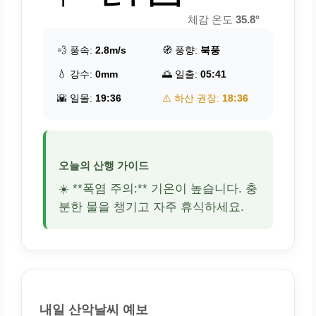
체감 온도
35.8°
💨 풍속:
2.8m/s
🧭 풍향:
북풍
💧 강수:
0mm
🌅 일출:
05:41
🌇 일몰:
19:36
⚠️ 하산 권장:
18:36
오늘의 산행 가이드
☀️ **폭염 주의:** 기온이 높습니다. 충
분한 물을 챙기고 자주 휴식하세요.
내일 산악날씨 예보