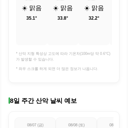
☀️ 맑음
☀️ 맑음
☀️ 맑음
☀️ 
35.1°
33.8°
32.2°
30.
* 산악 지형 특성상 고도에 따라 기온차(100m당 약 0.6°C)
가 발생할 수 있습니다.
* 좌우 스크롤 하게 되면 더 많은 정보가 나옵니다.
8일 주간 산악 날씨 예보
08/07 (금)
08/08 (토)
08/09 (일)