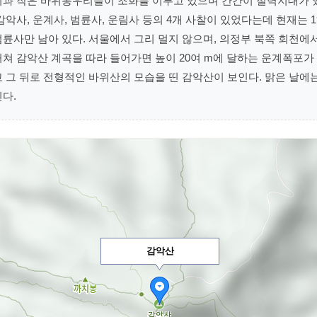
위과 작은 바위봉우리들이 조화를 이루고 있으며 간간이 절벽지대가
감악사, 운계사, 범륜사, 운림사 등의 4개 사찰이 있었다는데 현재는 1
륜사만 남아 있다. 서울에서 그리 멀지 않으며, 의정부 북쪽 회천에
쳐 감악산 계곡을 따라 들어가면 높이 20여 m에 달하는 운계폭포가 
 그 뒤로 전형적인 바위산의 모습을 띤 감악산이 보인다. 맑은 날에
다.
감악산