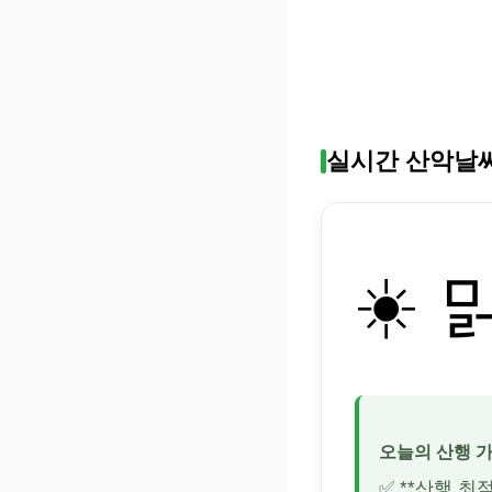
실시간 산악날
☀️ 
오늘의 산행 
✅ **산행 최