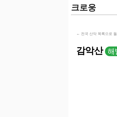
크로웅
← 전국 산악 목록으로 
감악산
해발