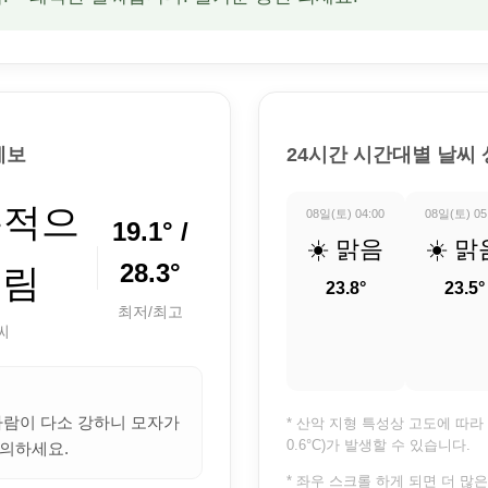
예보
24시간 시간대별 날씨
분적으
08일(토) 04:00
08일(토) 05
19.1° /
☀️ 맑음
☀️ 맑
28.3°
흐림
23.8°
23.5°
최저/최고
씨
 바람이 다소 강하니 모자가
* 산악 지형 특성상 고도에 따라 
0.6°C)가 발생할 수 있습니다.
의하세요.
* 좌우 스크롤 하게 되면 더 많