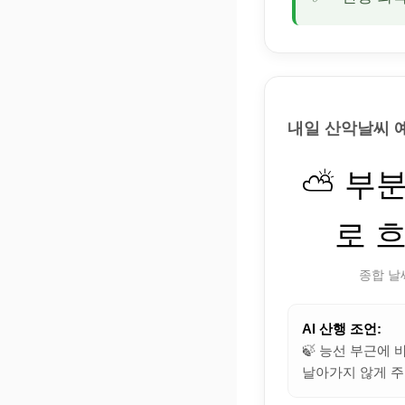
내일 산악날씨 
⛅ 부
로 
종합 날
AI 산행 조언:
🍃 능선 부근에
날아가지 않게 주