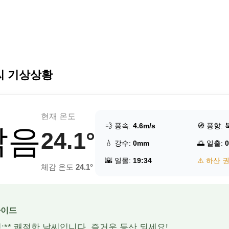
씨 기상상황
현재 온도
💨 풍속:
4.6m/s
🧭 풍향:
맑음
24.1°
💧 강수:
0mm
🌅 일출:
0
🌇 일몰:
19:34
⚠️ 하산 
체감 온도
24.1°
가이드
적:** 쾌적한 날씨입니다. 즐거운 등산 되세요!