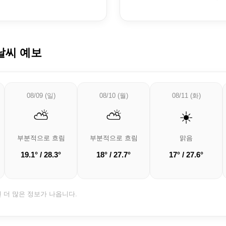
날씨 예보
08/09 (일)
08/10 (월)
08/11 (화)
⛅
⛅
☀️
부분적으로 흐림
부분적으로 흐림
맑음
19.1° / 28.3°
18° / 27.7°
17° / 27.6°
면 더 많은 정보가 나옵니다.