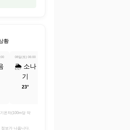
 상황
:00
08일(토) 06:00
08일(토) 07:00
08일(토) 08:00
08일(토) 09:0
음
🌦️ 소나
🌡️ 정보
☀️ 맑음
☀️ 맑
기
업데이
24.7°
26.5°
트 중
23°
23.4°
기온차(100m당 약
은 정보가 나옵니다.