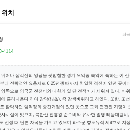
 위치
좌표:
청
0-4114
 뛰어나 삼각산의 영광을 뒷받침한 경기 오악중 북악에 속하는 이 산
터 전략적인 요충지로 6·25전쟁 때까지 치열한 격전이 있던 곳이다
 양쪽으로 영국군 전전비와 대한의 열 단 전적비가 세워져 있다. 바
에 흘러나온다 하여 감악(紺岳), 즉 감색바위라고 하였다. 또한, 조선
로 활약하던 임꺽정의 중간거점이 있던 곳으로 그와 연관된 지명이 곳
군사시설이 있으며, 북한산 진흥왕 순수비와 유사한 일명 삐뜰대왕비,
직도 전쟁 때 탄흔 자국을 가지고 있으며 파주군 향토유적 제8호로 지정