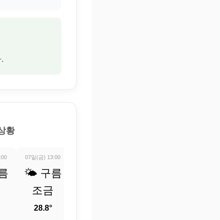
.
 상황
:00
07일(금) 13:00
07일(금) 14:00
07일(금) 15:00
07일(금) 16:0
구름
🌤️ 구름
🌡️ 정보
⛅ 부분
🌤️ 구
조금
업데이
적으로
조금
트 중
흐림
28.8°
28°