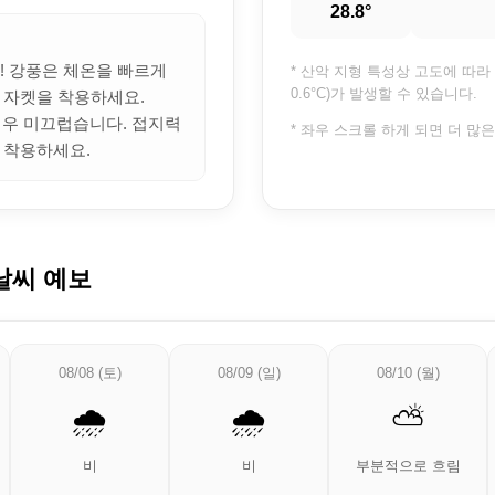
28.8°
의! 강풍은 체온을 빠르게
* 산악 지형 특성상 고도에 따라 
0.6°C)가 발생할 수 있습니다.
 자켓을 착용하세요.
 매우 미끄럽습니다. 접지력
* 좌우 스크롤 하게 되면 더 많
 착용하세요.
날씨 예보
08/08 (토)
08/09 (일)
08/10 (월)
🌧️
🌧️
⛅
비
비
부분적으로 흐림