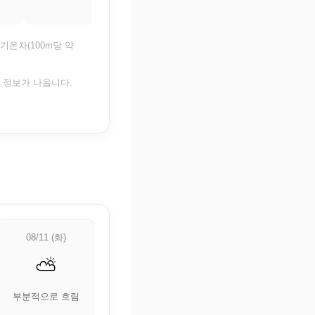
29°
28.6°
기온차(100m당 약
은 정보가 나옵니다.
08/11 (화)
08/12 (수)
08/13 (목)
⛅
⛅
🌧️
부분적으로 흐림
부분적으로 흐림
비