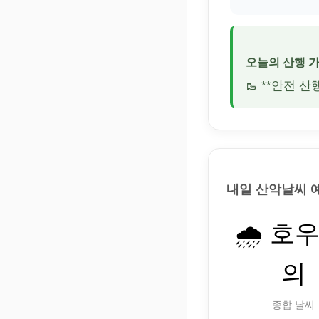
오늘의 산행 
🥾 **안전 
내일 산악날씨 
🌧️ 호
의
종합 날씨