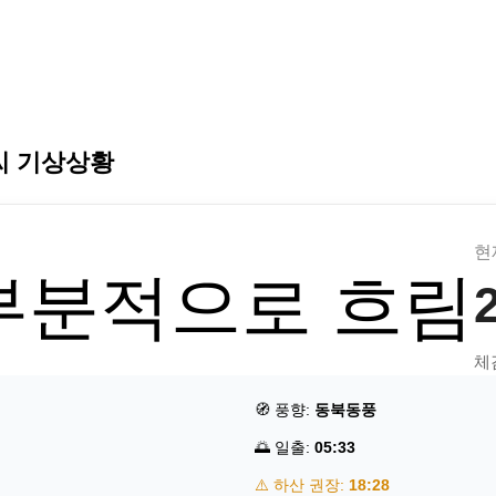
씨 기상상황
현
부분적으로 흐림
체
🧭 풍향:
동북동풍
🌅 일출:
05:33
⚠️ 하산 권장:
18:28