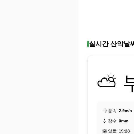
실시간 산악날
⛅ 
💨 풍속:
2.9m/s
💧 강수:
0mm
🌇 일몰:
19:28