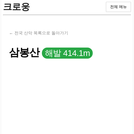
크로웅
전체 메뉴
← 전국 산악 목록으로 돌아가기
삼봉산
해발 414.1m