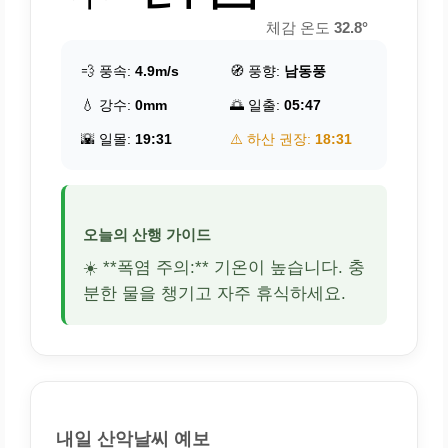
체감 온도
32.8°
💨 풍속:
4.9m/s
🧭 풍향:
남동풍
💧 강수:
0mm
🌅 일출:
05:47
🌇 일몰:
19:31
⚠️ 하산 권장:
18:31
오늘의 산행 가이드
☀️ **폭염 주의:** 기온이 높습니다. 충
분한 물을 챙기고 자주 휴식하세요.
내일 산악날씨 예보