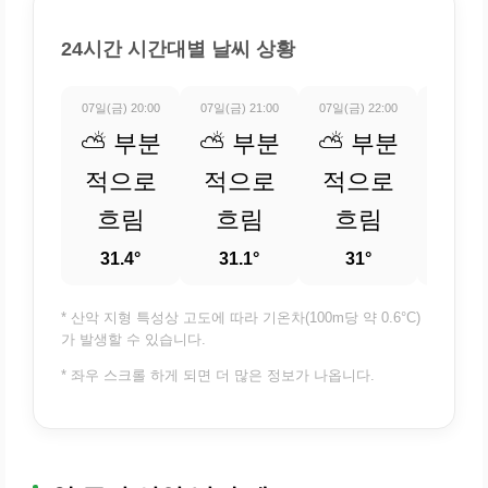
24시간 시간대별 날씨 상황
07일(금) 20:00
07일(금) 21:00
07일(금) 22:00
07일(금) 
⛅ 부분
⛅ 부분
⛅ 부분
⛅ 
적으로
적으로
적으로
적
흐림
흐림
흐림
흐
31.4°
31.1°
31°
30.
* 산악 지형 특성상 고도에 따라 기온차(100m당 약 0.6°C)
가 발생할 수 있습니다.
* 좌우 스크롤 하게 되면 더 많은 정보가 나옵니다.