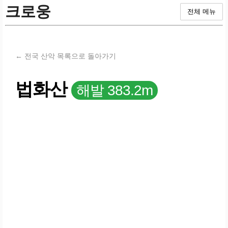
크로웅
전체 메뉴
← 전국 산악 목록으로 돌아가기
법화산
해발 383.2m