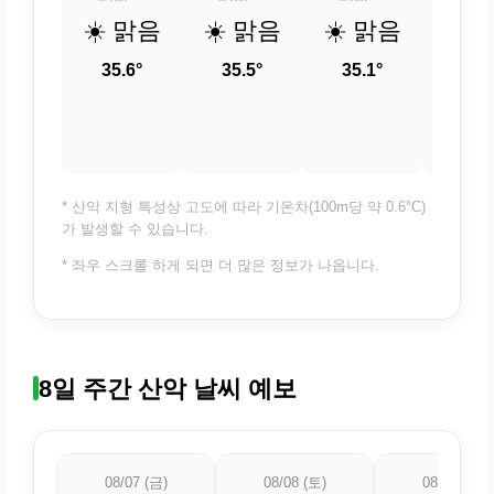
☀️ 맑음
☀️ 맑음
☀️ 맑음
☀️ 
35.6°
35.5°
35.1°
34.
* 산악 지형 특성상 고도에 따라 기온차(100m당 약 0.6°C)
가 발생할 수 있습니다.
* 좌우 스크롤 하게 되면 더 많은 정보가 나옵니다.
8일 주간 산악 날씨 예보
08/07 (금)
08/08 (토)
08/09 (일)