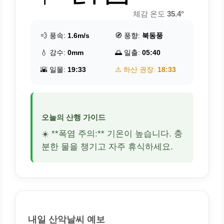
체감 온도
35.4°
💨 풍속:
1.6m/s
🧭 풍향:
북동풍
💧 강수:
0mm
🌅 일출:
05:40
🌇 일몰:
19:33
⚠️ 하산 권장:
18:33
오늘의 산행 가이드
☀️ **폭염 주의:** 기온이 높습니다. 충
분한 물을 챙기고 자주 휴식하세요.
내일 산악날씨 예보