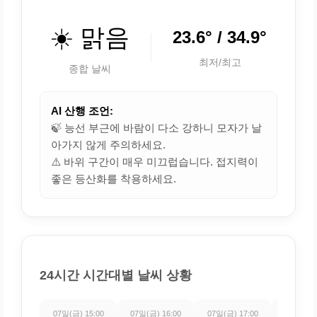
☀️ 맑음
23.6° / 34.9°
최저/최고
종합 날씨
AI 산행 조언:
🍃 능선 부근에 바람이 다소 강하니 모자가 날
아가지 않게 주의하세요.
⚠️ 바위 구간이 매우 미끄럽습니다. 접지력이
좋은 등산화를 착용하세요.
24시간 시간대별 날씨 상황
07일(금) 15:00
07일(금) 16:00
07일(금) 17:00
07일(금) 