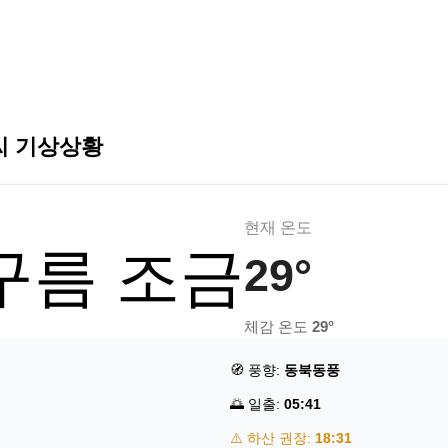
씨 기상상황
현재 온도
 구름 조금
29°
체감 온도
29°
🧭 풍향:
동북동풍
🌅 일출:
05:41
⚠️ 하산 권장:
18:31