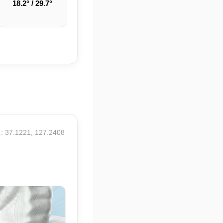
18.2° / 29.7°
21.4° / 31.8°
22.3° / 32.9°
 37.1221, 127.2408