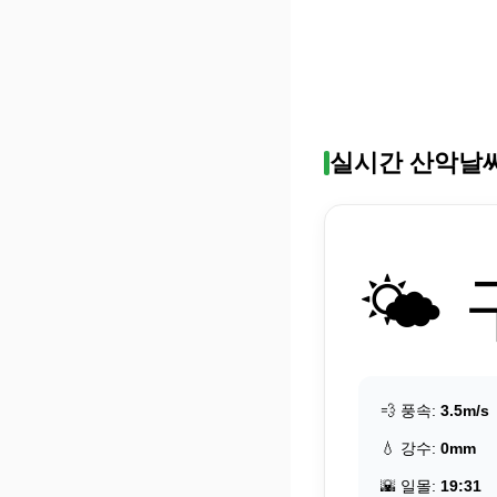
실시간 산악날
🌤️
💨 풍속:
3.5m/s
💧 강수:
0mm
🌇 일몰:
19:31