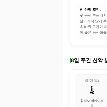
AI 산행 조언:
🍃 능선 부근에
날아가지 않게 주
⚠️ 바위 구간이
이 좋은 등산화를
8일 주간 산악 
08/08 (토)
🌡️
🌡️ 정보 업데이트
중