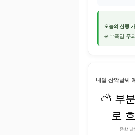
오늘의 산행 
☀️ **폭염 
내일 산악날씨 
⛅ 부
로 
종합 날