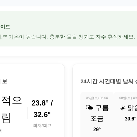
가이드
주의:** 기온이 높습니다. 충분한 물을 챙기고 자주 휴식하세요.
예보
24시간 시간대별 날씨
분적으
08일(토) 08:00
08일(토) 09
23.8° /
🌤️ 구름
☀️ 맑
32.6°
흐림
조금
30.6°
최저/최고
29°
씨