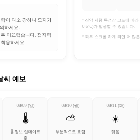
 바람이 다소 강하니 모자가
* 산악 지형 특성상 고도에 따라 
0.6°C)가 발생할 수 있습니다.
의하세요.
 매우 미끄럽습니다. 접지력
* 좌우 스크롤 하게 되면 더 많
 착용하세요.
날씨 예보
08/09 (일)
08/10 (월)
08/11 (화)
🌡️
⛅
☀️
🌡️ 정보 업데이트
부분적으로 흐림
맑음
중