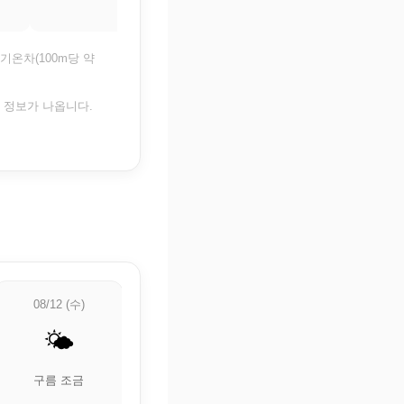
35°
기온차(100m당 약
은 정보가 나옵니다.
08/12 (수)
08/13 (목)
08/14 (금)
🌤️
🌡️
🌡️
구름 조금
🌡️ 정보 업데이트
🌡️ 정보 업데이트
중
중