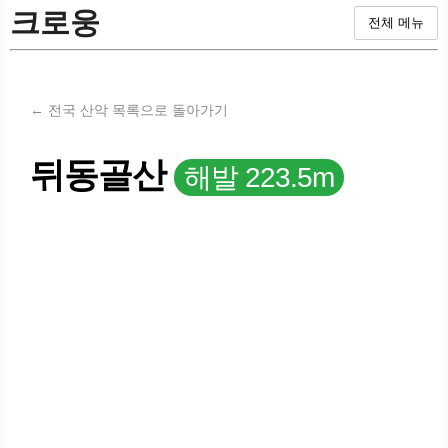
크로웅
전체 메뉴
← 전국 산악 목록으로 돌아가기
뒤동골산
해발 223.5m