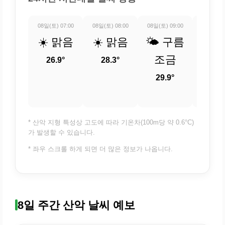
08일(토) 07:00
08일(토) 08:00
08일(토) 09:00
08일(토) 
☀️ 맑음
☀️ 맑음
🌤️ 구름
☀️ 
조금
26.9°
28.3°
31.
29.9°
* 산악 지형 특성상 고도에 따라 기온차(100m당 약 0.6°C)
가 발생할 수 있습니다.
* 좌우 스크롤 하게 되면 더 많은 정보가 나옵니다.
8일 주간 산악 날씨 예보