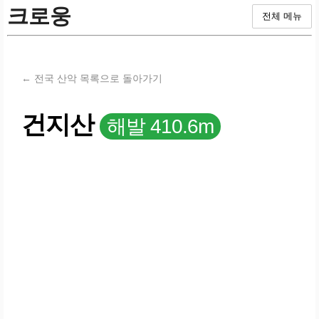
크로웅
전체 메뉴
← 전국 산악 목록으로 돌아가기
건지산
해발 410.6m