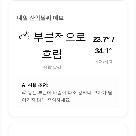
내일 산악날씨 예보
⛅ 부분적으로
23.7° /
34.1°
흐림
최저/최고
종합 날씨
AI 산행 조언:
🍃 능선 부근에 바람이 다소 강하니 모자가 날
아가지 않게 주의하세요.