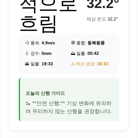
적으로
32.2°
흐림
체감 온도
32.2°
💨 풍속:
4.9m/s
🧭 풍향:
동북동풍
💧 강수:
0mm
🌅 일출:
05:42
🌇 일몰:
19:33
⚠️ 하산 권장:
18:33
오늘의 산행 가이드
🥾 **안전 산행:** 기상 변화에 유의하
며 무리하지 않는 산행을 권장합니다.