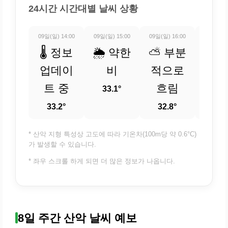
24시간 시간대별 날씨 상황
09일(일) 14:00
09일(일) 15:00
09일(일) 16:00
09일(일) 
🌡️ 정보
🌦️ 약한
⛅ 부분
⛅ 
업데이
비
적으로
적
트 중
흐림
흐
33.1°
33.2°
32.8°
31.
* 산악 지형 특성상 고도에 따라 기온차(100m당 약 0.6°C)
가 발생할 수 있습니다.
* 좌우 스크롤 하게 되면 더 많은 정보가 나옵니다.
8일 주간 산악 날씨 예보