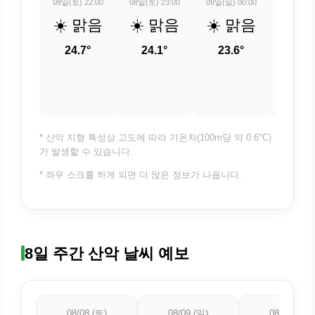
08일(토) 22:00
08일(토) 23:00
09일(일) 00:00
09일(일) 
☀️ 맑음
☀️ 맑음
☀️ 맑음
⛅ 
적
24.7°
24.1°
23.6°
흐
23.
* 산악 지형 특성상 고도에 따라 기온차(100m당 약 0.6°C)
가 발생할 수 있습니다.
* 좌우 스크롤 하게 되면 더 많은 정보가 나옵니다.
8일 주간 산악 날씨 예보
08/08 (토)
08/09 (일)
08/10 (월)