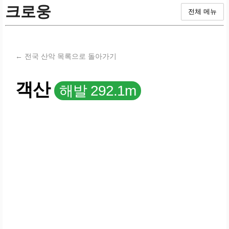
크로웅
전체 메뉴
← 전국 산악 목록으로 돌아가기
객산
해발 292.1m