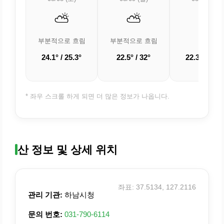
⛅
⛅
☁️
부분적으로 흐림
부분적으로 흐림
흐림
24.1° / 25.3°
22.5° / 32°
22.3° / 31.4
* 좌우 스크롤 하게 되면 더 많은 정보가 나옵니다.
산 정보 및 상세 위치
좌표: 37.5134, 127.2116
관리 기관:
하남시청
문의 번호:
031-790-6114