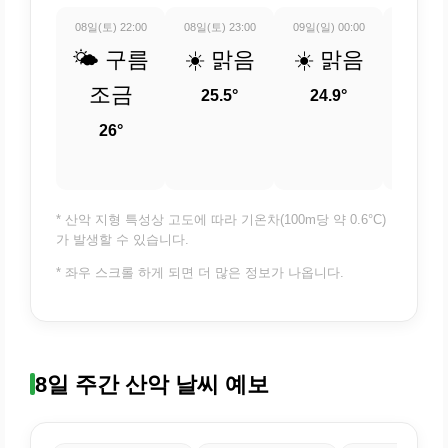
08일(토) 22:00
08일(토) 23:00
09일(일) 00:00
09일(일) 
🌤️ 구름
☀️ 맑음
☀️ 맑음
⛅ 
조금
적
25.5°
24.9°
흐
26°
24.
* 산악 지형 특성상 고도에 따라 기온차(100m당 약 0.6°C)
가 발생할 수 있습니다.
* 좌우 스크롤 하게 되면 더 많은 정보가 나옵니다.
8일 주간 산악 날씨 예보