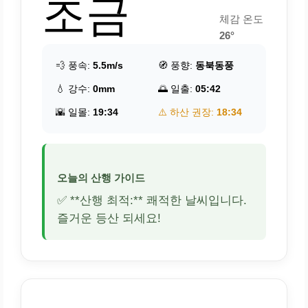
조금
체감 온도
26°
💨 풍속:
5.5m/s
🧭 풍향:
동북동풍
💧 강수:
0mm
🌅 일출:
05:42
🌇 일몰:
19:34
⚠️ 하산 권장:
18:34
오늘의 산행 가이드
✅ **산행 최적:** 쾌적한 날씨입니다.
즐거운 등산 되세요!