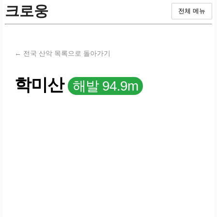
크로웅
전체 메뉴
← 전국 산악 목록으로 돌아가기
학미산
해발 94.9m