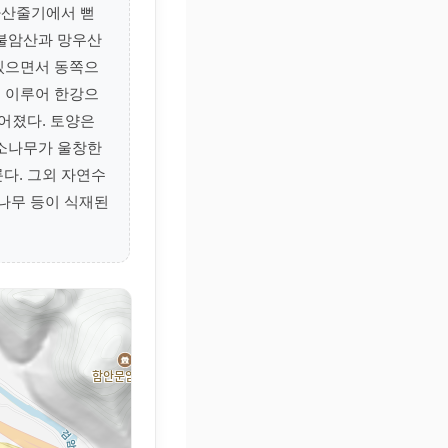
차산줄기에서 뻗
 불암산과 망우산
 있으면서 동쪽으
을 이루어 한강으
어졌다. 토양은
 소나무가 울창한
다. 그외 자연수
나무 등이 식재된