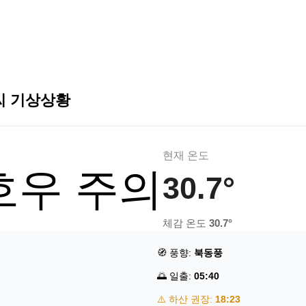
씨 기상상황
현재 온도
 호우 주의
30.7°
체감 온도
30.7°
🧭 풍향:
북동풍
🌅 일출:
05:40
⚠️ 하산 권장:
18:23