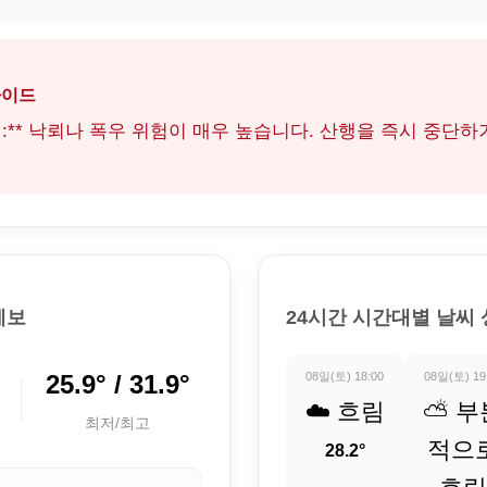
가이드
금지:** 낙뢰나 폭우 위험이 매우 높습니다. 산행을 즉시 중단
예보
24시간 시간대별 날씨
25.9° / 31.9°
08일(토) 18:00
08일(토) 19
☁️ 흐림
⛅ 부
최저/최고
적으
28.2°