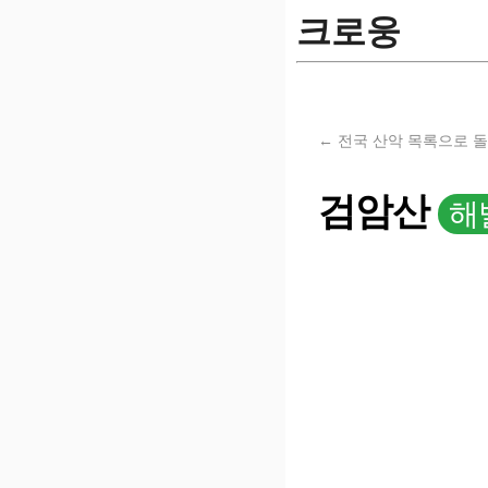
크로웅
← 전국 산악 목록으로 
검암산
해