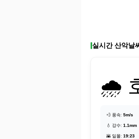
실시간 산악날
🌧️
💨 풍속:
5m/s
💧 강수:
1.1mm
🌇 일몰:
19:23