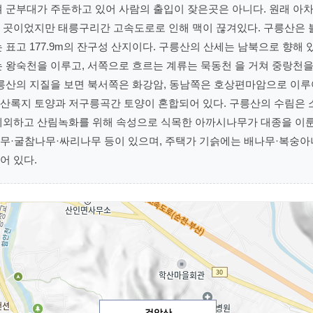
며 군부대가 주둔하고 있어 사람의 출입이 잦은곳은 아니다. 원래 아
 곳이었지만 태릉구리간 고속도로로 인해 맥이 끊겨있다. 구릉산은
 표고 177.9m의 잔구성 산지이다. 구릉산의 산세는 남북으로 향해
는 왕숙천을 이루고, 서쪽으로 흐르는 계류는 묵동천 을 거쳐 중랑천
구릉산의 지질을 보면 북서쪽은 화강암, 동남쪽은 호상편마암으로 이루
산록지 토양과 저구릉곡간 토양이 혼합되어 있다. 구릉산의 수림은
제외하고 산림녹화를 위해 속성으로 식목한 아까시나무가 대종을 이룬
무·굴참나무·싸리나무 등이 있으며, 주택가 기슭에는 배나무·복숭아
어 있다.
검암산