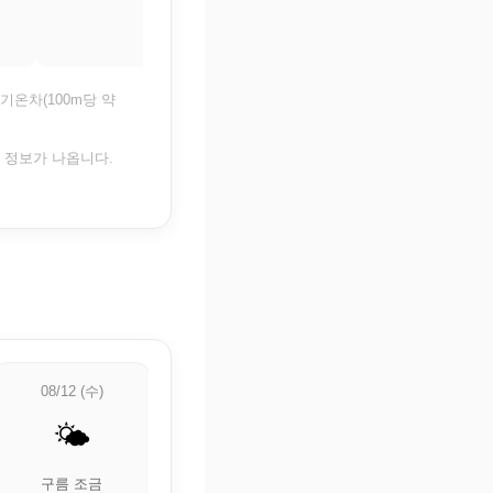
기온차(100m당 약
은 정보가 나옵니다.
08/12 (수)
08/13 (목)
08/14 (금)
🌤️
⛅
🌦️
구름 조금
부분적으로 흐림
🌦️ 약한 비