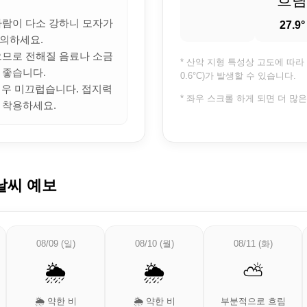
흐림
 바람이 다소 강하니 모자가
27.9°
의하세요.
많으므로 전해질 음료나 소금
* 산악 지형 특성상 고도에 따라 
 좋습니다.
0.6°C)가 발생할 수 있습니다.
 매우 미끄럽습니다. 접지력
* 좌우 스크롤 하게 되면 더 많
 착용하세요.
날씨 예보
08/09 (일)
08/10 (월)
08/11 (화)
🌦️
🌦️
⛅
🌦️ 약한 비
🌦️ 약한 비
부분적으로 흐림