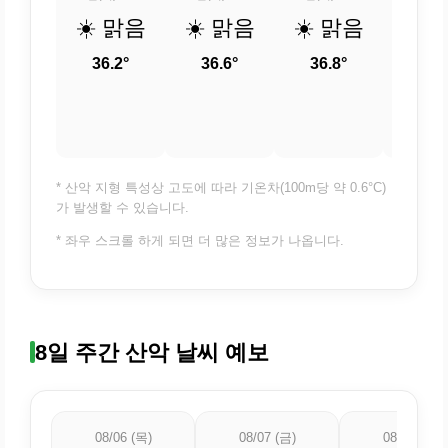
☀️ 맑음
☀️ 맑음
☀️ 맑음
☀️ 
36.2°
36.6°
36.8°
36.
* 산악 지형 특성상 고도에 따라 기온차(100m당 약 0.6°C)
가 발생할 수 있습니다.
* 좌우 스크롤 하게 되면 더 많은 정보가 나옵니다.
8일 주간 산악 날씨 예보
08/06 (목)
08/07 (금)
08/08 (토)