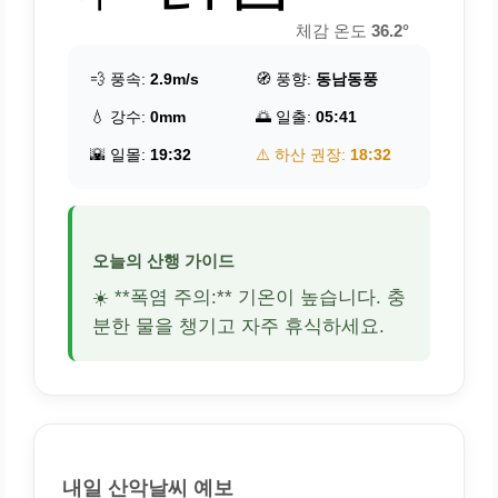
체감 온도
36.2°
💨 풍속:
2.9m/s
🧭 풍향:
동남동풍
💧 강수:
0mm
🌅 일출:
05:41
🌇 일몰:
19:32
⚠️ 하산 권장:
18:32
오늘의 산행 가이드
☀️ **폭염 주의:** 기온이 높습니다. 충
분한 물을 챙기고 자주 휴식하세요.
내일 산악날씨 예보